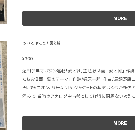
MORE
あい と まこと / 愛と誠
¥300
週刊少年マガジン連載「愛と誠」主題歌 A面 「愛と誠」 作詩/梶原一騎、作曲/馬飼野康二、編曲/あかの
たちお B面 「愛のテーマ」 作詩/梶原一騎、作曲/馬飼野康二、編曲/あかの たちお 1974年、定価500
円、キャニオン、番号A-215 ジャケットの状態はシワが多少と茶色のシミが多少 盤はヘッドフォンで試聴
済みで、当時のアナログ中古盤としては特に問題ないよう
MORE