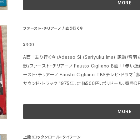
MORE
ファースト・チリアーノ / 去り行く今
¥300
A面 「去り行く今」Adesso Si (Sariyuku Ima) 訳詩/音
歌/ファースト・チリアーノ Fausto Cigliano B面 「「赤い迷路」のテーマ」 作曲・編曲/木下忠司 歌/ファ
ースト・チリアーノ Fausto Cigliano TBSテレビ・ドラマ「赤い迷路」のA面は挿入歌、B面はオリジナル・
サウンド・トラック 1975年、定価500円、ポリドール、番号DP1962 ジャケットの状態は端や角にシワ部
分 盤はヘッドフォンで試聴済みで、当時のアナログ中古
MORE
上陸！ロックンロール・タイフーン