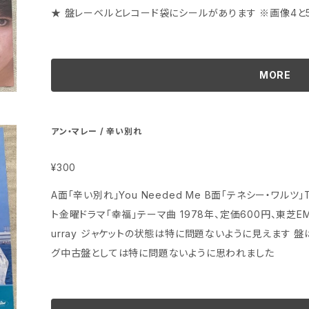
★ 盤レーベルとレコード袋にシールがあります ※画像4と
★★★★★★★★★★★★★★★★★★★★ 盤はヘッドフォンで試聴済みで、当時のアナログ中古盤
としては特に問題ないように思われました
MORE
アン・マレー / 辛い別れ
¥300
A面「辛い別れ」You Needed Me B面「テネシー・ワルツ」Tennessee W
ト金曜ドラマ「幸福」テーマ曲 1978年、定価600円、東芝EMI、番号ECR-20504 アン・マレー Anne M
urray ジャケットの状態は特に問題ないように見えます 盤はヘッドフォンで試聴済みで、当時のアナロ
グ中古盤としては特に問題ないように思われました