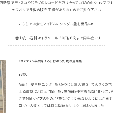
西新宿でディスコや和モノのレコードを取り扱っているWebショップで
ヤフオクで多数の販売実績がありますのでご安心下さい
こちらでは女性アイドルのシングル盤を出品中！
一番お安い送料はゆうメール150円｡6枚まで同料金です
---------------------------------------------------------
EXPO'75海洋博 くろしおのうた 琉球民謡集
¥300
A面 1.「安里屋ユンタ」 唄/かりゆし三人娘 2.「てんさぐの花」 唄/上原政信 B面 1.「谷茶前」 唄、三味線/
上原政雄 2.「西武門節」 唄、三味線/仲村渠昌輝 1975年、VOICE、番号UGD-2003 ジャケットは見開
きで封筒タイプのもの、状態は特に問題ないように見えます 盤はヘッドフォンで試聴済みで、当時のア
ログ中古盤としては特に問題ないように思われました