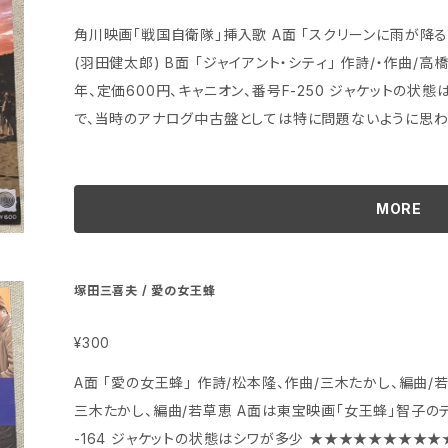
角川映画「戦国自衛隊」挿入歌 A面 「スクリーンに雨が降る」 作詩/・作曲/高橋研、編曲/羽根田健太郎
(羽田健太郎) B面 「ジャイアント・シティ」 作詩/・作曲/高橋研、編曲/羽根田健太郎(羽田健太郎) 1979
年、定価600円、キャニオン、番号F-250 ジャケットの状態はシワが少し 盤はヘッドフォンで試聴済み
で、当時のアナログ中古盤としては特に問題ないように思
MORE
塚田三喜夫 / 愛の女王蜂
¥300
A面 「愛の女王蜂」 作詩/松本隆、作曲/三木たかし、編曲/若草恵 B面 「少女夜曲」 作詩/松本
三木たかし、編曲/若草恵 A面は東宝映画「女王蜂」智子のテーマ 1978年、定価600円、キング、番号GK
-164 ジャケットの状態はシワが多少 ★★★★★★★★★★★★★★★★★★★★★★★★★★★★