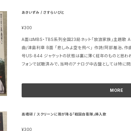
あきいずみ / さすらいびと
¥300
A面はMBS・TBS系列全国23局ネット「放浪家族」主題歌 A面 「さすらいびと」 作詩/小木鳴彦、作曲・編
曲/津島利章 B面 「悲しみよ空を飛べ」 作詩/阿部基治、作曲・編曲/津島利章 定価500円、テイチク、番
号US-844 ジャケットの状態は裏に薄く経年のものと思われる茶色く変色部分がある程度 盤はヘッド
フォンで試聴済みで、当時のアナログ中古盤としては特に問
MORE
高橋研 / スクリーンに雨が降る「戦国自衛隊」挿入歌
¥300