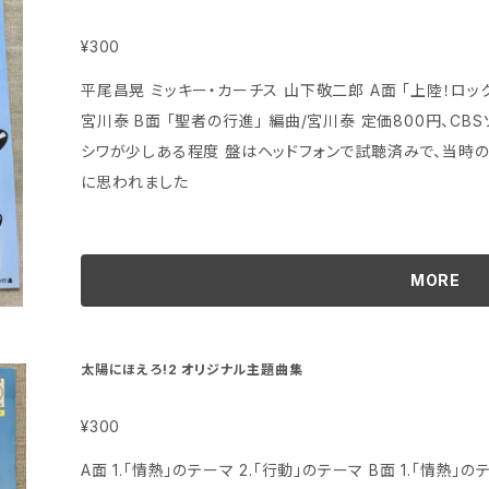
¥300
平尾昌晃 ミッキー・カーチス 山下敬二郎 A面 「上陸！ロックンロール・タイフーン」 構成/橋本淳、編曲/
宮川泰 B面 「聖者の行進」 編曲/宮川泰 定価800円、CBSソニー、番号08SH158 ジャケットの状態は
シワが少しある程度 盤はヘッドフォンで試聴済みで、当時のアナログ中古盤としては特に問題ないよう
に思われました
MORE
太陽にほえろ!2 オリジナル主題曲集
¥300
A面 1.「情熱」のテーマ 2.「行動」のテーマ B面 1.「情熱」のテーマ2 2.「希望」のテーマ 作・編曲/大野克