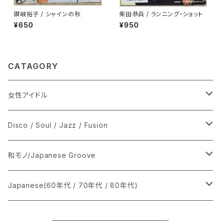
讃岐裕子 / シャインの秋
柴田恭兵 / ランニング・ショット
¥650
¥950
CATAGORY
女性アイドル
シングル盤
Disco / Soul / Jazz / Fusion
あ行
LP
シングル盤
和モノ/Japanese Groove
か行
A
CD
12インチ・シングル
シングル盤
Japanese(60年代 / 70年代 / 80年代)
さ行
B
8cmCDシングル
A
あ行
LP
LP
シングル盤