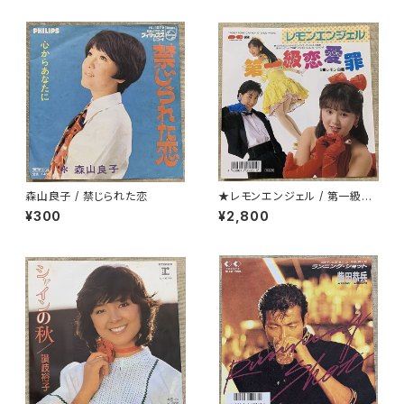
森山良子 / 禁じられた恋
★レモンエンジェル / 第一級恋
愛罪
¥300
¥2,800