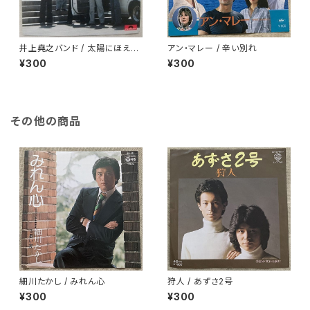
井上堯之バンド / 太陽にほえろ!
アン・マレー / 辛い別れ
ロッキー刑事のテーマ
¥300
¥300
その他の商品
細川たかし / みれん心
狩人 / あずさ2号
¥300
¥300