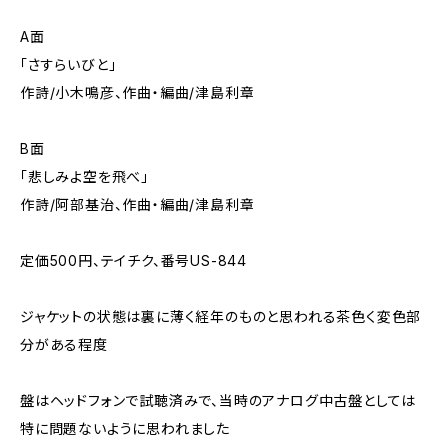
A面
「さすらいびと」
作詩/小木鳴彦、作曲・編曲/津島利章
B面
「悲しみよ空を飛べ」
作詩/阿部基治、作曲・編曲/津島利章
定価500円、テイチク、番号US-844
ジャケットの状態は裏に薄く経年のものと思われる茶色く変色部
分がある程度
盤はヘッドフォンで試聴済みで、当時のアナログ中古盤としては
特に問題ないように思われました