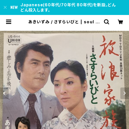
Japanese(60年代/70年代 80年代)を新設。どん
どん投入します。
あきいずみ / さすらいびと | soul re
spect records