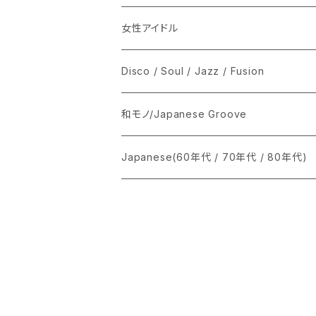
女性アイドル
シングル盤
Disco / Soul / Jazz / Fusion
あ行
LP
シングル盤
和モノ/Japanese Groove
か行
A
CD
12インチ・シングル
シングル盤
Japanese(60年代 / 70年代 / 80年代)
さ行
B
8cmCDシングル
A
あ行
LP
LP
シングル盤
た行
C
B
か行
A
あ行
CD
な行
D
C
さ行
B
か行
A
は行
E