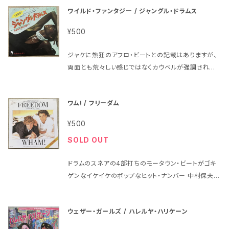
ワイルド・ファンタジー / ジャングル・ドラムス
¥500
ジャケに熱狂のアフロ・ビートとの記載はありますが、
両面とも荒々しい感じではなくカウベルが強調された
ビートの軽快なイケイケのディスコ・ナンバーです http
s://drive.google.com/file/d/1Sqe0BnQL59OP
ワム! / フリーダム
fHgRq3teabGY3Bs_XS-5/view?usp=sharing 1
978年、定価600円、東芝EMI、番号EMR-20570 ワ
¥500
イルド・ファンタジー Wild Fantasy A面「ジャングル・
SOLD OUT
ドラムス/」Jungle Drums B面「ゲット・イット・オン(」
Get It On ジャケットの状態はシワが少し 盤はヘッド
ドラムのスネアの4部打ちのモータウン・ビートがゴキ
フォンで試聴済みで、当時のアナログ中古盤としては特
ゲンなイケイケのポップなヒット・ナンバー 中村保夫氏
に問題はないように思われました
著の「新宿ディスコナイト 東亜会館グラフティ」のディス
ク・ガイドのコーナーにこのシングルが掲載されていま
ウェザー・ガールズ / ハレルヤ・ハリケーン
す https://drive.google.com/file/d/1WUTW5o
DKbECoT6EQ_hqITQ7Kxhgluf_f/view?usp=sh