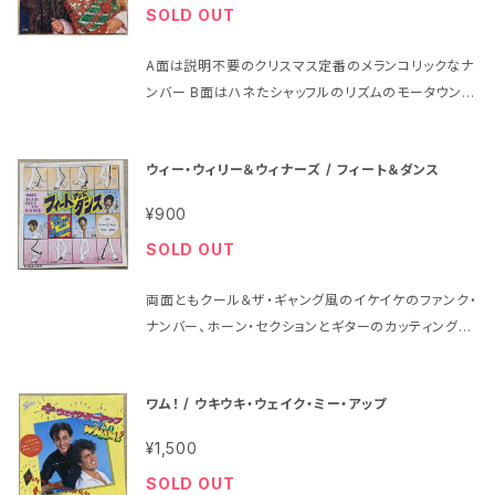
SOLD OUT
ptjkSz-rno0eiUGDXG6R-1/view?usp=sharing
バコをくわえた金髪女性が一人が中央にあるものです
1969年、定価500円、日本グラモフォン、番号SKV-101
ジャケットの状態はシワが少しある程度です 盤はヘッ
A面は説明不要のクリスマス定番のメランコリックなナ
1 ウェス・モンゴメリー / ムーヴィン・ウェス Wes Mon
ドフォンで試聴済みで、当時のアナログ中古盤としては
ンバー B面はハネたシャッフルのリズムのモータウン風
tgomery / Movin' A面 1.「キャラヴァン」Caravan
特に問題はないように思われました
のナンバー https://drive.google.com/file/d/1e
2.「ムーヴィン・ウェス(第一部)」Movin' Wes Part 1
QH6s0WjaXTmvVh4_A_pPaKhkq-ikkWW/vie
B面 1.「ウェスト・コースト・ブルース」West Coast Bl
ウィー・ウィリー＆ウィナーズ / フィート＆ダンス
w?usp=sharing 1984年、定価700円、EPIC・ソニ
ues 2.「ムーヴィン・ウェス(第二部)」Movin' Wes Pa
ー、番号07・5P-326 ワム! Wham! A面「ラスト・クリ
rt 2 ジャケットはいわゆる封筒タイプ 状態は全体的に
¥900
スマス」Last Christmas B面「クレジット・カード・ベ
薄くヨゴレと茶色のシミが多少 盤はヘッドフォンで試
SOLD OUT
イビー」Credit Card Baby ジャケットの状態はシワ
聴済みで、少しチリチリと聴こえるような部分はありま
が少し 盤はヘッドフォンで試聴済みで、当時のアナログ
すが全体的には当時のアナログ中古盤としては大きな
両面ともクール＆ザ・ギャング風のイケイケのファンク・
中古盤としては特に問題はないように思われました
問題はないように思われました
ナンバー、ホーン・セクションとギターのカッティングが
ゴキゲンです https://drive.google.com/file/d/1t
UdnO6_eioTMWIQ7PL5AUFxJT6W5jzHz/vie
ワム！ / ウキウキ・ウェイク・ミー・アップ
w?usp=sharing 1976年、定価600円、日本フォノグ
ラム、番号SFL-2083 ウィー・ウィリー＆ウィナーズ W
¥1,500
ee Willie And The Winners A面「フィート＆ダン
SOLD OUT
ス」Wipe Your Feet And Dance B面「トー・ジャム」