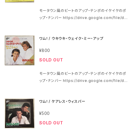
Toe Jam ジャケットの状態は茶色のシミが少し 盤は
モータウン風のビートのアップ・テンポのイケイケのポ
ヘッドフォンで試聴済みで、当時のアナログ中古盤とし
ップ・ナンバー https://drive.google.com/file/d/1
ては特に問題はないように思われました
oj6nhsc4_Ok6TuFYW3TR8nD3722tm7XG/vie
w?usp=sharing 1984年、定価700円、EPICソニー、
ワム! / ウキウキ・ウェイク・ミー・アップ
番号07・5P-287 ワム！ Wham! A面「ウキウキ・ウェ
イク・ミー・アップ」Wake Me Up Before You Go G
¥800
o B面「ウキウキ・ウェイク・ミー・アップ(ロンドン・ヴァ
SOLD OUT
ージョン)」Wake Me Up Before You Go Go (Inst
rumental) ジャケットの状態はシワが少し 盤レーベル
モータウン風のビートのアップ・テンポのイケイケのポ
に見本盤の表記があります 盤はヘッドフォンで試聴済
ップ・ナンバー https://drive.google.com/file/d/1
みで、当時のアナログ中古盤としては特に問題はない
roVHMZYCo26g5jUuJF0TzhaacuplMrqa/vie
ように思われました
w?usp=sharing 1984年、定価700円、EPICソニー、
ワム! / ケアレス・ウィスパー
番号07・5P-287 ワム！ Wham! A面「ウキウキ・ウェ
イク・ミー・アップ」Wake Me Up Before You Go G
¥500
o B面「ウキウキ・ウェイク・ミー・アップ(インストゥルメ
SOLD OUT
ンタル)」Wake Me Up Before You Go Go (Instru
mental) ジャケットの状態はシワが少し～多少 盤は