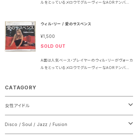
ルをとっているメロウでグルーヴィーなAORナンバー、
ケットの状態は ★★★★★★★★★★★★★★★★
解説によるとドラムはスティーヴ・ガッドのようです B面
★★★★★★★★★★★★★ 左下角にカキコミがあ
は松木恒秀氏がリード・ヴォーカル部分でメロディーと
ります ※画像3でご確認ください ★★★★★★★★★
ウィル・リー / 愛のサスペンス
アドリブをとっているクロス・オーヴァー・ナンバー、当
★★★★★★★★★★★★★★★★★★★★ 他は茶
然ながらエモーショナルなギターが最高です https://
色のシミが多少 盤はヘッドフォンで試聴済みで、当時
¥1,500
drive.google.com/file/d/1__BiXQrCLnm7UmN
のアナログ中古盤としては特に問題はないように思わ
SOLD OUT
MG6Cl05HnI7P0YrlO/view?usp=sharing 1980
れました
年、定価600円、ワーナー・パイオニア、番号P-634W
A面は人気ベース・プレイヤーのウィル・リーがヴォーカ
演奏/ニューヨーカーズ New Yorkers 作曲/井上忠
ルをとっているメロウでグルーヴィーなAORナンバー、
夫、作詩/八木正夫、編曲/鈴木宏昌 A面 ｢愛のサスペン
解説によるとドラムはスティーヴ・ガッドのようです B面
ス｣I Believe In Love 歌/ウィル・リー(Will Lee) B
は松木恒秀氏がリード・ヴォーカル部分でメロディーと
面 ｢愛のサスペンス(インストゥルメンタル)｣I Believe
CATAGORY
アドリブをとっているクロス・オーヴァー・ナンバー、当
In Love(Instrumental) ギター・ソロ/松木恒秀 パイ
然ながらエモーショナルなギターが最高です https://
オニア製品｢プロジェクトA77｣のCMソング ジャケット
drive.google.com/file/d/1__BiXQrCLnm7UmN
女性アイドル
の状態は茶色のシミが多少～多めとシワが少し 盤は
MG6Cl05HnI7P0YrlO/view?usp=sharing 1980
ヘッドフォンで試聴済みで、当時のアナログ中古盤とし
年、定価600円、ワーナー・パイオニア、番号P-634W
ては特に問題はないように思われました
シングル盤
Disco / Soul / Jazz / Fusion
演奏/ニューヨーカーズ New Yorkers 作曲/井上忠
夫、作詩/八木正夫、編曲/鈴木宏昌 A面 「愛のサスペン