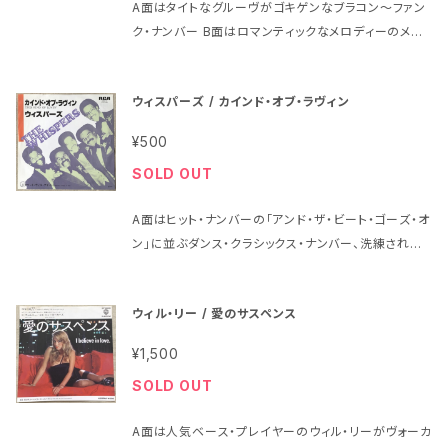
A面はタイトなグルーヴがゴキゲンなブラコン～ファン
ンドトラック盤 ジャケットは見開きタイプ 状態はシワが
ク・ナンバー B面はロマンティックなメロディーのメロ
少し 盤はヘッドフォンで試聴済みで、当時のアナログ中
ウなミディアム・ナンバー https://drive.google.co
古盤としては特に問題はないように思われました
m/file/d/1NQLHOck2Vu1J_kphFzpsvaY81SXe
ウィスパーズ / カインド・オブ・ラヴィン
gL4c/view?usp=sharing 1983年、定価700円、ワ
ーナー・パイオニア、番号P-1752 ウィスパーズ Whisp
¥500
ers A面「トゥナイト」Tonight B面「スモール・トーキ
SOLD OUT
ン」Small Talkin' ジャケットの状態はシワが少し 盤
はヘッドフォンで試聴済みで、当時のアナログ中古盤と
A面はヒット・ナンバーの「アンド・ザ・ビート・ゴーズ・オ
しては特に問題はないように思われました
ン」に並ぶダンス・クラシックス・ナンバー、洗練された
アレンジとグルーヴがたまりません B面は一転してメ
ロウなバラード・ナンバー イントロのデヴィッド・T・ウ
ウィル・リー / 愛のサスペンス
ォーカーと思われるギターが最高で https://drive.g
oogle.com/file/d/10CtVBZ90P_Pbhdyaf1YUf4
¥1,500
-FjpWi-NSC/view?usp=share_link 1981年、定価
SOLD OUT
700円、RVC、番号RPS-49 ウィスパーズ Whispers
A面「カインド・オブ・ラヴィン」This Kind Of Lovin'
A面は人気ベース・プレイヤーのウィル・リーがヴォーカ
B面「ホワット・ウィル・アイ・ドゥ」What Will I Do ジャ