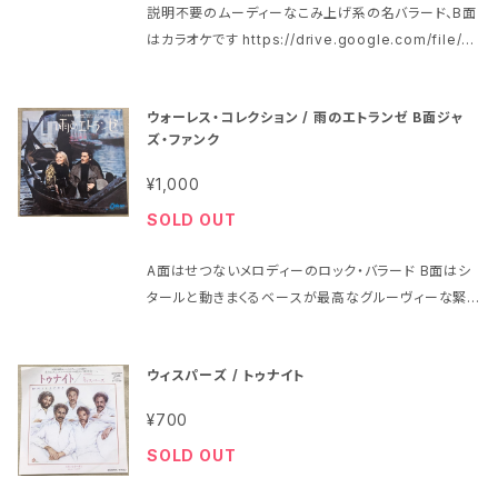
説明不要のムーディーなこみ上げ系の名バラード、B面
ヘッドフォンで試聴済みで、当時のアナログ中古盤とし
はカラオケです https://drive.google.com/file/d/
ては特に問題はないように思われました
14QsEwVL7YzFFwqN0-HyluzHiY4aZpjVG/vie
w?usp=sharing 1984年、定価700円、EPIC・ソニ
ウォーレス・コレクション / 雨のエトランゼ B面ジャ
ー、番号07・5P-304 ワム! Wham! Featuring Geor
ズ・ファンク
ge Michael A面「ケアレス・ウィスパー」Careless W
hisper B面「ケアレス・ウィスパー(インストゥルメンタ
¥1,000
ル)」、Careless Whisper（Instrumental） ジャケッ
SOLD OUT
トの状態はシワが多少 盤はヘッドフォンで試聴済みで、
当時のアナログ中古盤としては特に問題はないように
A面はせつないメロディーのロック・バラード B面はシ
思われました
タールと動きまくるベースが最高なグルーヴィーな緊
張感のあるジャズ・ファンク・ナンバー https://drive.
google.com/file/d/1jYMfHy38oxZcSgElELoN
ウィスパーズ / トゥナイト
QL6StMRJHpCI/view?usp=share_link 定価400
円、東芝音楽工業、番号OR-2861 黒盤 ウォーレス・コ
¥700
レクション Wallace Collection A面「雨のエトラン
SOLD OUT
ゼ」Stay B面「愛の運命」My Way Of Loving You
ヘラルド映画、仏映画「雨のエトランゼ」オリジナルサウ