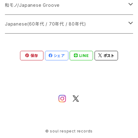
ス」I Believe In Love 歌/ウィル・リー(Will Lee) B
あ行
LP
シングル盤
和モノ/Japanese Groove
面 「愛のサスペンス(インストゥルメンタル)」I Believe
In Love(Instrumental) ギター・ソロ/松木恒秀 パイ
か行
A
CD
12インチ・シングル
シングル盤
Japanese(60年代 / 70年代 / 80年代)
オニア製品「プロジェクトA77」のCMソング ジャケット
の状態は茶色のシミが多少～多めとシワが少し 盤は
さ行
B
ヘッドフォンで試聴済みで、当時のアナログ中古盤とし
8cmCDシングル
A
あ行
LP
LP
シングル盤
ては特に問題はないように思われました
保存
シェア
LINE
ポスト
た行
C
B
か行
A
あ行
CD
な行
D
C
さ行
B
か行
A
は行
E
D
た行
C
さ行
B
ま行
F
E
な行
D
た行
C
や行
G
F
は行
E
な行
© soul respect records
D