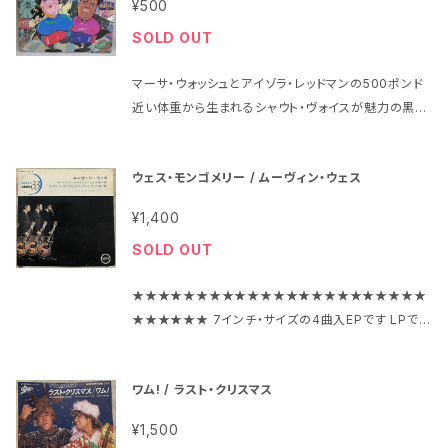
¥500
aring 1984年、定価700円、EPICソニー、番号07・5P
SOLD OUT
-315 ワム! Wham! A面「フリーダム」Freedom B面
「フリーダム(インストルメンタル)」Freedom (Instru
マーサ・ウォッシュとアイゾラ・レッドマンの500ポンド
mental) ジャケットの状態は茶色のシミが少し 盤はヘ
近い体重から生まれるシャウト・ヴォイスが魅力の黒人
ッドフォンで試聴済みで、当時のアナログ中古盤として
女性2人組み ゴキゲンなグルーヴに乗ってシャウトしま
は特に問題はないように思われました
くっています ちなみにマーサは90年代はじめにヒット
ウェス・モンゴメリー / ムーヴィン・ウェス
したC+C Music Factoryの「Gonna Make You S
weat (Everybody Dance Now)」で「エヴリバディ・
¥1,400
ダ～ンス・ナ～ウ」とシャウトしまくっていたシンガーの
SOLD OUT
ようです https://drive.google.com/file/d/1cmq
5SUbFHcUTzmnFrLrl3jySBwjT67Hl/view?usp
★★★★★★★★★★★★★★★★★★★★★★★
=share_link 1982年、定価700円、CBS・ソニー、番
★★★★★★ 7インチ・サイズの4曲入EPです LPでは
号07SP686 ウェザー・ガールズ Weather Girls A面
ありませんのでお間違えのないようお願いいたします
「ハレルヤ・ハリケーン（パートI）」It's Raing Men B面
★★★★★★★★★★★★★★★★★★★★★★★
「ハレルヤ・ハリケーン（パートII）」It's Raing Men(Lo
ワム! / ラスト・クリスマス
★★★★★★ オススメ曲はビッグ・バンドのアップ・テ
ng Version) ジャケットは当方が確認できた範囲では
ンポのアレンジで弾きまくるギターが最高なA1とA2で
2種類ありましてこちらはメンバー2人のイラストがジャ
¥1,500
す https://drive.google.com/file/d/1Lri_rJuqVg
ケ中央にあるもの、もう1種類はヒョウ柄の服を着たタ