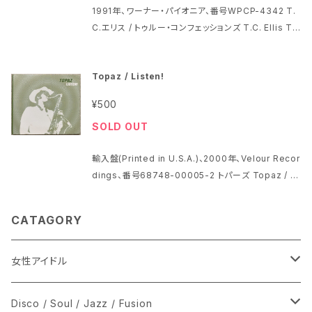
1991年、ワーナー・パイオニア、番号WPCP-4342 T.
C.エリス / トゥルー・コンフェッションズ T.C. Ellis Tru
e Confessions 帯はありません ジャケット・インサ
ートとディスクは特に問題ないように見えます プラケ
Topaz / Listen!
ースに少しスレがあります 他にもCD出品中 1 Intro 2
Dope 3 Segue 4 Miss Thang (Remix) 5 Pussy
¥500
cat Co-producer George Clinton Keyboards
SOLD OUT
Joseph "Amp" Fiddler, Levi Seacer Jr. Vocals
George Clinton, Mallia "Queen Of Funk" Fran
輸入盤(Printed in U.S.A.)、2000年、Velour Recor
klin* 6 For The Record 7 Bustin' Backing Voc
dings、番号68748-00005-2 トパーズ Topaz / Li
als Candace Harrison, George Clinton Co-pr
sten! 1 The Emperor 2 Let Go 3 Listen! 4 Rez
oducer Joseph "Amp" Fiddler, William "Clip"
Intro 5 Rez 6 Peyote Eyes 7 Dharma Phelim
Payne Producer George Clinton 8 Brothers A
CATAGORY
White Christian Urich Justin Wallace Tewar Et
nd Sisters 9 True Confession 10 Cold Thang
han White Jack Divine Oliver Von Essen Erne
11 Bambi (Rap) Composed By Prince 12 Girl
sto Abreau Squantch Matt Hilgenberg Takuya
女性アイドル
O' My Dreams Composed By Prince 13 Some
Nakamura Brian Gager Rozz Nash パッケージは
body's Got To Love Her 14 Love 15 Brothers
デジパック仕様 状態は押し跡が少し～多少と茶色のシ
And Sisters (Reprise) 16 Miss Thang (Vasque
シングル盤
Disco / Soul / Jazz / Fusion
ミが少し ディスクは特に問題ないように見えます プラ
z Ice Mix)