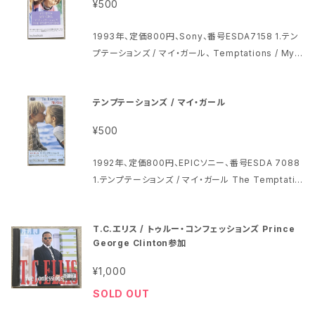
¥500
1993年、定価800円、Sony、番号ESDA7158 1.テン
プテーションズ / マイ・ガール、 Temptations / My
Girl 2.リック・プライス / ウォーク・アウェイ・レネ Rick
Price / Walk Away Renee ソニー・ピクチャーズ配
テンプテーションズ / マイ・ガール
給作品｢マイ・ガール2｣オリジナルサウンドトラックより
パッケージとディスクは特に問題ないように見えます
¥500
1992年、定価800円、EPICソニー、番号ESDA 7088
1.テンプテーションズ / マイ・ガール The Temptatio
ns / My Girl 2.ジェイムズ・ニュートン・ハワード / マ
イ・ガールのテーマ James Newton Howard / The
T.C.エリス / トゥルー・コンフェッションズ Prince
me From My Girl パッケージに押し跡少しと裏にに
George Clinton参加
薄くヨゴレ部分 ディスクは特に問題ないように見えま
す 他にも洋楽の8㎝CDシングル出品中
¥1,000
SOLD OUT