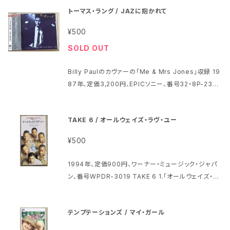
トーマス・ラング / JAZに抱かれて
¥500
SOLD OUT
Billy Paulのカヴァーの｢Me & Mrs Jones｣収録 19
87年、定価3,200円、EPICソニー、番号32・8P-237
トーマス・ラング / JAZに抱かれて Thomas Lang /
Scallywag Jaz ジャケット・ブックレットに茶色のシミ
TAKE 6 / オールウェイズ・ラヴ・ユー
が多少 ディスクにプレイに影響のない程度のスレが少
し プラケースの表にヒビがあります ※画像5でご確認
¥500
ください 他も多少スレがあります 他にもCD出品中 1
Fingers & Thumbs 2 The Happy Man 3 Boys
1994年、定価900円、ワーナー・ミュージック・ジャパ
Prefer 4 Me & Mrs Jones 5 Scallywag Jaz 6 S
ン、番号WPDR-3019 TAKE 6 1.「オールウェイズ・ラ
hoelaces (Mrs Jones Part 2) 7 Strength 8 Sle
ヴ・ユー」I Will Always Love You 2.「ビゲスト・パー
ep With Me 9 Spirit 10 Injury 11 Envy 12 A Diff
ト・オブ・ミー」Biggest Part Of Me パッケージの状
erence 13 Cry Baby
テンプテーションズ / マイ・ガール
態は上にスレて白くなっている部分 ディスクは特に問
題ないように見えます