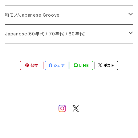
ケースに多少スレがあります
あ行
LP
シングル盤
和モノ/Japanese Groove
か行
A
CD
12インチ・シングル
シングル盤
Japanese(60年代 / 70年代 / 80年代)
さ行
B
8cmCDシングル
A
あ行
LP
LP
シングル盤
保存
シェア
LINE
ポスト
た行
C
B
か行
A
あ行
CD
な行
D
C
さ行
B
か行
A
は行
E
D
た行
C
さ行
B
ま行
F
E
な行
D
た行
C
や行
G