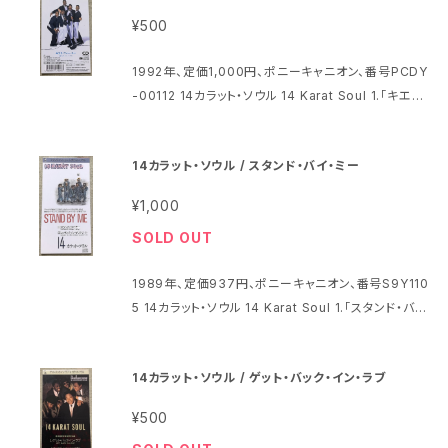
Megamix 1a Don't You Love Me 1b How Long
¥500
er 1c Touch Me 2 Touch Me (Hardcore Remi
x) 3 Don't You Love Me (Fully Italian Remix) 4
1992年、定価1,000円、ポニーキャニオン、番号PCDY
Don't You Love Me (Hip House Mix) 5 I Need
-00112 14カラット・ソウル 14 Karat Soul 1.「キエラ・
You (Red Zone Remix) 6 I Need You (Street R
フォー・ユー」Kierra, For You 2.「レッツ・ビー・フレン
emix) 7 Girl To Girl (Extended Mix) 8 Die Wal
ズ」Let's Be Friends 3.「キエラ・フォー・ユー(マイナ
kure (1990 Remix) 9 Shadows (Get On The Fl
14カラット・ソウル / スタンド・バイ・ミー
ス・リード・ヴォーカル・ヴァージョン)」Kierra, For Yo
oor House Mix) 10 How Longer (Remixed By
u(Minus Lead Vocal Version) 4.「レッツ・ビー・フ
DJ Molella) 11 I Will Survive (1991 Remix)
¥1,000
レンズ(マイナス・リード・ヴォーカル・ヴァージョン)」Le
SOLD OUT
t's Be Friends(Minus Lead Vocal Version) Tra
ck1はクリネックスティシューTVCMオリジナル・ソン
1989年、定価937円、ポニーキャニオン、番号S9Y110
グ Track2はフジテレビ系｢ウゴウゴ・ルーガ｣ももいろ
5 14カラット・ソウル 14 Karat Soul 1.「スタンド・バ
ぞうさん(Johnson and Friends)テーマ曲 パッケー
イ・ミー」Stand By Me 2.「シンギング・イン・ザ・スト
ジとディスクは特に問題ないように見えます
リート」Singin' In The Street パッケージとディスク
14カラット・ソウル / ゲット・バック・イン・ラブ
は特に問題ないように見えます
¥500