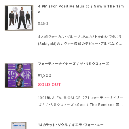
4 PM (For Positive Music) / Now's The Tim
e
¥450
4人組ヴォーカル・グループ 坂本九/上を向いて歩こう
(Sukiyaki)のカヴァー収録のデビュー・アルバム、Cult
ure Club/Timeのカヴァーもゴキゲンです 4 PM (F
or Positive Music) / Now's The Time 1 Sukiya
フォーティーナイナーズ / ザ・リミクスィーズ
ki 2 Lay Down Your Love 3 Forever In My Hea
rt 4 Gift Of Perfect Love 5 Yes 6 In This Life
¥1,200
7 Naturally 8 For What More 9 Father And Chil
SOLD OUT
d 10 Time (Clock Of The Heart) 11 Then Cam
e You 12 Glad You Said The Words 13 Years F
1991年、ALFA、番号ALCB-271 フォーティーナイナー
rom Here 輸入盤(Made in the U.S.A.)、1994年、L
ズ / ザ・リミクスィーズ 49ers / The Remixes 帯は
ondon、番号422-828 579-2 ジャケット・インサート
ありません ジャケット・ブックレットに茶色のシミが少
の右横にプラケースによるシワが少し ディスクは特に
しとシワが少し ディスクにプレイに影響のない程度の
問題ないように見えます プラケースに多少スレがあり
14カラット・ソウル / キエラ・フォー・ユー
スレが多少 プラケースに多少スレがあります 1 49ers
ます