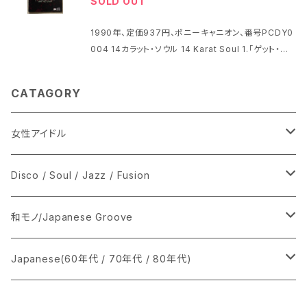
SOLD OUT
1990年、定価937円、ポニーキャニオン、番号PCDY0
004 14カラット・ソウル 14 Karat Soul 1.「ゲット・バッ
ク・イン・ラブ」Get Back In Love 2.「アイ・ウォント・
ユー・トゥ・ステイ」I Want You To Say Track1は山
CATAGORY
下達郎の作曲 パッケージの状態は薄い押し跡が少し
ディスクに薄いスレが多少あります、当方のパソコンで
普通に読み込めたので問題ないと思われますが美品
女性アイドル
でお探しの方は申し訳ございませんが、絶対にご購入
しないでください
シングル盤
Disco / Soul / Jazz / Fusion
あ行
LP
シングル盤
和モノ/Japanese Groove
か行
A
CD
12インチ・シングル
シングル盤
Japanese(60年代 / 70年代 / 80年代)
さ行
B
8cmCDシングル
A
あ行
LP
LP
シングル盤