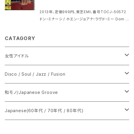
ラケースに多少スレがあります 他にもCD出品中 1 Th
What's Going On 12 Donny Hathaway The Gh
e Closer I Get To You 2 So Amazing 3 Never
etto 13 Donny Hathaway To Be Young Gifted
2013年、定価999円、東芝EMI、番号TOCJ-50572
Never Never 4 Look What Love Can Do 5 Co
And Black 14 Donny Hathaway With Roberta F
ドン・ミナーシ / ホエン・ジョアナ・ラヴド・ミー Dom M
ncrete Jungle 6 I'd Rather Go Blind 7 Books I
lack You've Got A Friend 15 Donny Hathaway
inasi / When Joanna Loved Me、 1 Spinning W
n Me 8 Lovin' You 9 If You Don't Know Me By
This Christmas オリジナル・アルバムには未収録の
heel 2 When Joanna Loved Me 3 On Green D
Now 10 Kiss Away 11 My Girl 12 Music Man 13
CATAGORY
人気曲「This Christmas」収録のベスト盤 ジャケッ
olphin Street 4 With A Little Help From My Fri
A House Is Not A Home 14 The Closer I Get T
ト・ブックレットは特に問題ないように見えます ディス
ends 5 What Are You Doing The Rest Of Your
o You (Soul)
クにプレイに影響のない程度のスレが少し プラケース
Life 6 I'll Only Miss Her (When I Think Of He
女性アイドル
の表にヒビがあります ※画像4でご確認ください
r) ジャケット・インサートとディスクは特に問題ないよ
うに見えます プラケースの表側に左上にヒビがありま
シングル盤
Disco / Soul / Jazz / Fusion
す ※画像6でご確認ください
あ行
LP
シングル盤
和モノ/Japanese Groove
か行
A
CD
12インチ・シングル
シングル盤
Japanese(60年代 / 70年代 / 80年代)
さ行
B
8cmCDシングル
A
あ行
LP
LP
シングル盤