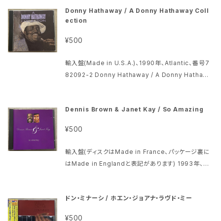
Donny Hathaway / A Donny Hathaway Coll
ection
¥500
輸入盤(Made in U.S.A.)、1990年、Atlantic、番号7
82092-2 Donny Hathaway / A Donny Hathawa
y Collection 1 Donny Hathaway A Song For Yo
u 2 Donny Hathaway I Love You More Than Y
Dennis Brown & Janet Kay / So Amazing
ou'll Ever Know 3 Donny Hathaway You Were
Meant For Me 4 Donny Hathaway With Robert
¥500
a Flack Back Together Again 5 Donny Hathaw
ay With Roberta Flack Where Is The Love 6 D
輸入盤(ディスクはMade in France、パッケージ裏に
onny Hathaway With Roberta Flack For All We
はMade in Englandと表記があります) 1993年、Tr
Know 7 Donny Hathaway Someday We'll All B
ojan、番号CDTRL315 Dennis Brown & Janet Ka
e Free 8 Donny Hathaway Giving Up 9 Donny
y / So Amazing デニス・ブラウン ジャネット・ケイ ジ
Hathaway With Roberta Flack The Closer I G
ドン・ミナーシ / ホエン・ジョアナ・ラヴド・ミー
ャケット・インサートの右端に押し跡部分、裏に茶色の
et To You 10 Donny Hathaway With Roberta F
シミが多少 ディスクは特に問題ないように見えます プ
lack You Are My Heaven 11 Donny Hathaway
¥500