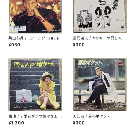
柴田恭兵 / ランニング・ショット
嘉門達夫 / ヤンキーの兄ちゃん
のうた
¥950
¥300
西玲子 / 雨あがりの鎮守さま プ
天知茂 / 男のポケット
ロモ
¥1,300
¥300