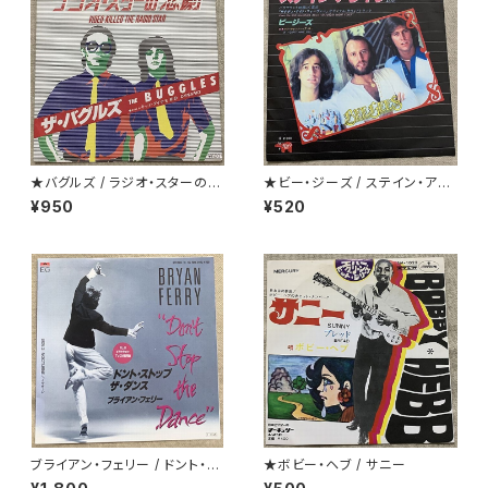
★バグルズ / ラジオ・スターの悲
★ビー・ジーズ / ステイン・アラ
劇
イヴ
¥950
¥520
ブライアン・フェリー / ドント・ス
★ボビー・ヘブ / サニー
トップ・ザ・ダンス 白ラベル