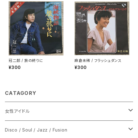
冠二郎 / 旅の終りに
麻倉未稀 / フラッシュダンス
¥300
¥300
CATAGORY
女性アイドル
シングル盤
Disco / Soul / Jazz / Fusion