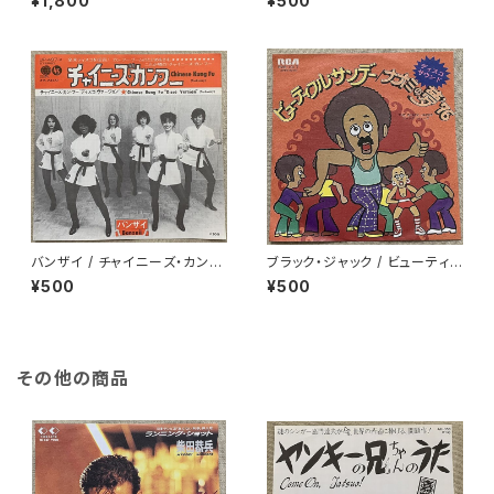
¥1,800
¥500
バンザイ / チャイニーズ・カン・
ブラック・ジャック / ビューティフ
フー
ル・サンデー
¥500
¥500
その他の商品