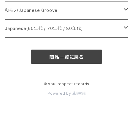
あ行
LP
シングル盤
和モノ/Japanese Groove
か行
A
CD
12インチ・シングル
シングル盤
Japanese(60年代 / 70年代 / 80年代)
さ行
B
8cmCDシングル
A
あ行
LP
LP
シングル盤
商品一覧に戻る
た行
C
B
か行
A
あ行
CD
な行
D
C
さ行
B
か行
A
© soul respect records
Powered by
は行
E
D
た行
C
さ行
B
ま行
F
E
な行
D
た行
C
や行
G
F
は行
E
な行
D