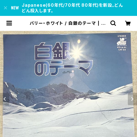
Japanese(60年代/70年代 80年代)を新設。どん
どん投入します。
バリー・ホワイト / 白銀のテーマ | so
ul respect records