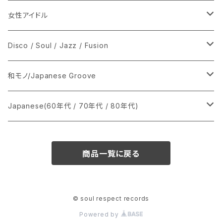
女性アイドル
シングル盤
Disco / Soul / Jazz / Fusion
あ行
LP
シングル盤
和モノ/Japanese Groove
か行
A
CD
12インチ・シングル
シングル盤
Japanese(60年代 / 70年代 / 80年代)
さ行
B
8cmCDシングル
A
あ行
LP
LP
シングル盤
商品一覧に戻る
た行
C
B
か行
A
あ行
CD
な行
D
C
さ行
B
か行
A
© soul respect records
Powered by
は行
E
D
た行
C
さ行