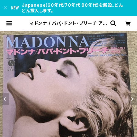
Japanese(60年代/70年代 80年代)を新設。どん
どん投入します。
マドンナ / パパ・ドント・プリーチ アン
ケート葉書付 | soul respect rec
ords