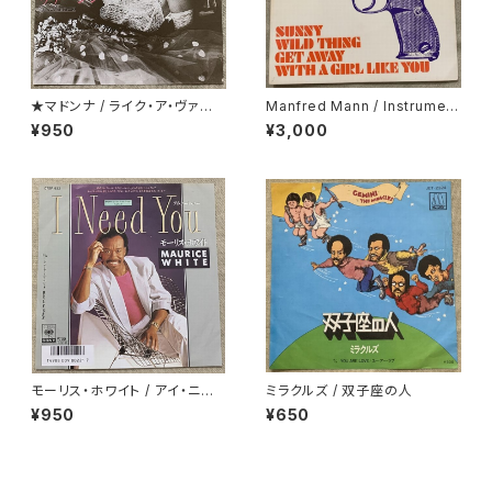
★マドンナ / ライク・ア・ヴァー
Manfred Mann / Instrument
ジン
al Assassination
¥950
¥3,000
モーリス・ホワイト / アイ・ニー
ミラクルズ / 双子座の人
ド・ユー
¥950
¥650