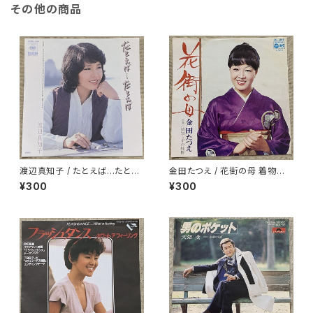
その他の商品
渡辺真知子 / たとえば…たとえ
金田たつえ / 花街の母 着物ジャ
ば
ケ
¥300
¥300