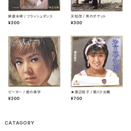
麻倉未稀 / フラッシュダンス
天知茂 / 男のポケット
¥300
¥300
ピーター / 愛の美学
★渡辺桂子 / 第II少女期
¥300
¥700
CATAGORY