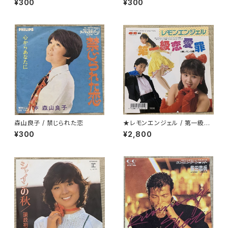
¥300
¥300
森山良子 / 禁じられた恋
★レモンエンジェル / 第一級恋
愛罪
¥300
¥2,800