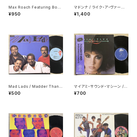
Max Roach Featuring Book
マドンナ / ライク・ア・ヴァージ
er Little / Deeds Not Word
ン
¥950
¥1,400
s
Mad Lads / Madder Than E
マイアミ・サウンド・マシーン /
ver
プリミティヴ・ラヴ
¥500
¥700