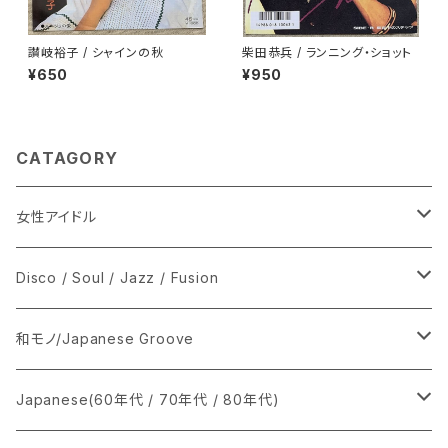
讃岐裕子 / シャインの秋
柴田恭兵 / ランニング・ショット
¥650
¥950
CATAGORY
女性アイドル
シングル盤
Disco / Soul / Jazz / Fusion
あ行
LP
シングル盤
和モノ/Japanese Groove
か行
A
CD
12インチ・シングル
シングル盤
Japanese(60年代 / 70年代 / 80年代)