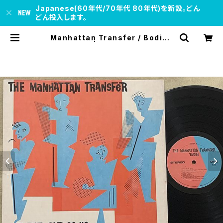
Japanese(60年代/70年代 80年代)を新設。どん
どん投入します。
Manhattan Transfer / Bodies
And Souls | soul respect reco
rds