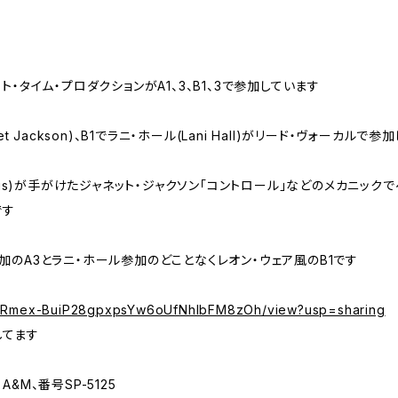
ト・タイム・プロダクションがA1、3、B1、3で参加しています
t Jackson)、B1でラニ・ホール(Lani Hall)がリード・ヴォーカルで
ewis)が手がけたジャネット・ジャクソン「コントロール」などのメカニック
です
加のA3とラニ・ホール参加のどことなくレオン・ウェア風のB1です
e/d/1Rmex-BuiP28gpxpsYw6oUfNhlbFM8zOh/view?usp=sharing
してます
年、A&M、番号SP-5125