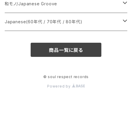
あ行
LP
シングル盤
和モノ/Japanese Groove
か行
A
CD
12インチ・シングル
シングル盤
Japanese(60年代 / 70年代 / 80年代)
さ行
B
8cmCDシングル
A
あ行
LP
LP
シングル盤
商品一覧に戻る
た行
C
B
か行
A
あ行
CD
な行
D
C
さ行
B
か行
A
© soul respect records
Powered by
は行
E
D
た行
C
さ行
B
ま行
F
E
な行
D
た行
C
や行
G
F
は行
E
な行
D