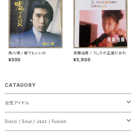
角川博 / 嘘でもいいの
斉藤由貴 / うしろの正面だあれ
¥300
¥3,900
CATAGORY
女性アイドル
シングル盤
Disco / Soul / Jazz / Fusion