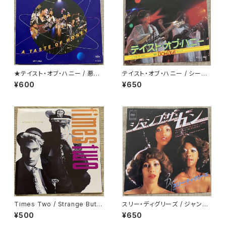
★テイスト・オブ・ハニー / 悪魔
テイスト・オブ・ハニー / シーズ・
のディスコ・ダンス
ア・ダンサー
¥600
¥650
Times Two / Strange But T
スリー・ディグリーズ / ジャンプ・
rue
ザ・ガン
¥500
¥650