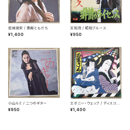
岩城徳栄 / 愚痴ともだち
天知茂 / 昭和ブルース
¥1,400
¥950
小山ルミ / 二つのギター
エボニー・ウェッブ / ディスコお
富さん
¥950
¥1,400