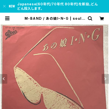
Japanese(60年代/70年代 80年代)を新設。どん
どん投入します。
M-BAND / あの娘I・N・G | soul r
espect records