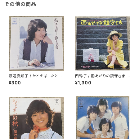
その他の商品
渡辺真知子 / たとえば…たとえ
西玲子 / 雨あがりの鎮守さま プ
ば
ロモ
¥300
¥1,300