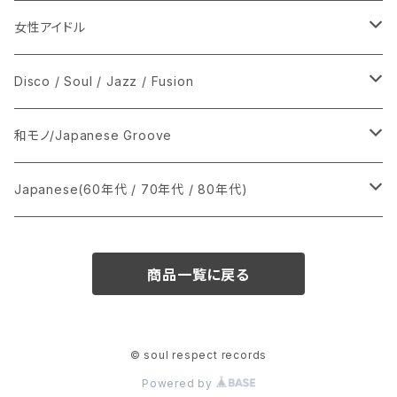
女性アイドル
シングル盤
Disco / Soul / Jazz / Fusion
あ行
LP
シングル盤
和モノ/Japanese Groove
か行
A
CD
12インチ・シングル
シングル盤
Japanese(60年代 / 70年代 / 80年代)
さ行
B
8cmCDシングル
A
あ行
LP
LP
シングル盤
商品一覧に戻る
た行
C
B
か行
A
あ行
CD
な行
D
C
さ行
B
か行
A
© soul respect records
Powered by
は行
E
D
た行
C
さ行