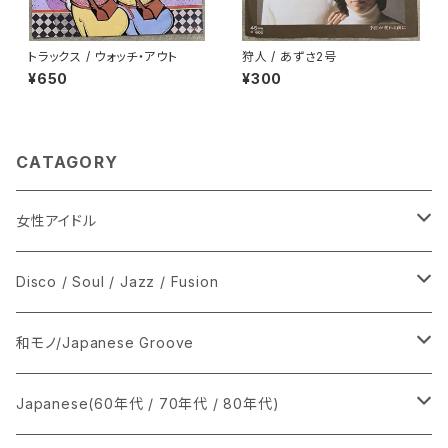
トラックス / ウォッチ・アウト
狩人 / あずさ2号
¥650
¥300
CATAGORY
女性アイドル
シングル盤
Disco / Soul / Jazz / Fusion
あ行
LP
シングル盤
和モノ/Japanese Groove
か行
A
CD
12インチ・シングル
シングル盤
Japanese(60年代 / 70年代 / 80年代)