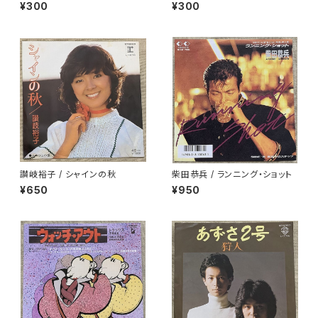
ば
¥300
¥300
讃岐裕子 / シャインの秋
柴田恭兵 / ランニング・ショット
¥650
¥950