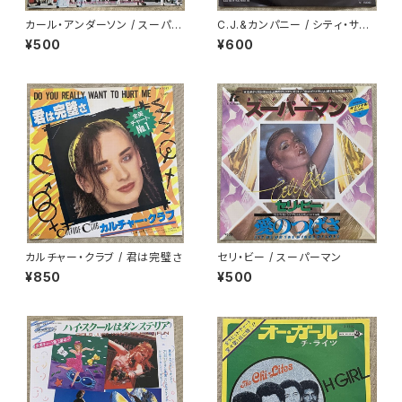
カール・アンダーソン / スーパー
C.J.&カンパニー / シティ・サイ
スター
ド・ウォーク
¥500
¥600
カルチャー・クラブ / 君は完璧さ
セリ・ビー / スーパーマン
¥850
¥500