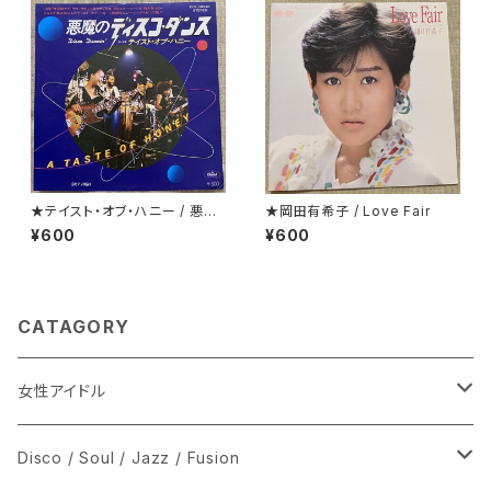
★テイスト・オブ・ハニー / 悪魔
★岡田有希子 / Love Fair
のディスコ・ダンス
¥600
¥600
CATAGORY
女性アイドル
シングル盤
Disco / Soul / Jazz / Fusion