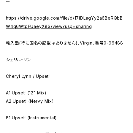
ー
https://drive.google.com/file/d/17iDLagYy2a6BeRQbB
W4q6WtpFUaeyX8S/view?usp=sharing
輸入盤(特に国名の記載はありません)、Virgin、番号0-96488
シェリル・リン
Cheryl Lynn / Upset!
A1 Upset! (12" Mix)
A2 Upset! (Nervy Mix)
B1 Upset! (Instrumental)