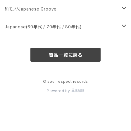
あ行
LP
シングル盤
和モノ/Japanese Groove
か行
A
CD
12インチ・シングル
シングル盤
Japanese(60年代 / 70年代 / 80年代)
さ行
B
8cmCDシングル
A
あ行
LP
LP
シングル盤
商品一覧に戻る
た行
C
B
か行
A
あ行
CD
な行
D
C
さ行
B
か行
A
© soul respect records
Powered by
は行
E
D
た行
C
さ行
B
ま行
F
E
な行
D
た行
C
や行
G
F
は行
E
な行
D