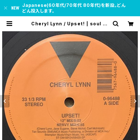
Japanese(60年代/70年代 80年代)を新設。どん
どん投入します。
Cheryl Lynn / Upset! | soul re
spect records