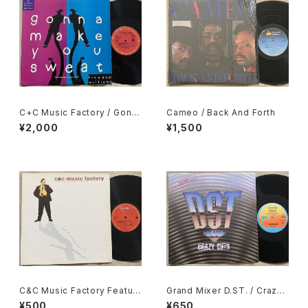
C+C Music Factory / Gonn
Cameo / Back And Forth
a Make You Sweat
¥2,000
¥1,500
C&C Music Factory Featuri
Grand Mixer D.ST. / Crazy
ng Freedom Williams / Her
Cuts
¥500
¥650