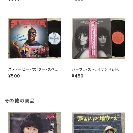
e We Go
スティービー・ワンダー・スペシ
バーブラ・ストライサンド& ドナ・
ャル
サマー / ノー・モア・ティアーズ
¥500
¥450
その他の商品