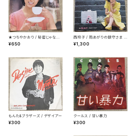
★つちやかおり / 秘密じゃない
西玲子 / 雨あがりの鎮守さま プ
けど秘密
ロモ
¥650
¥1,300
もんた&ブラザーズ / デザイアー
クールス / 甘い暴力
¥300
¥300