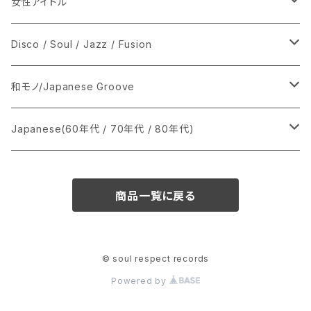
女性アイドル
シングル盤
Disco / Soul / Jazz / Fusion
あ行
LP
シングル盤
和モノ/Japanese Groove
か行
A
CD
12インチ・シングル
シングル盤
Japanese(60年代 / 70年代 / 80年代)
さ行
B
8cmCDシングル
A
あ行
LP
LP
シングル盤
商品一覧に戻る
た行
C
B
か行
A
あ行
CD
な行
D
C
さ行
B
か行
A
© soul respect records
Powered by
は行
E
D
た行
C
さ行
B