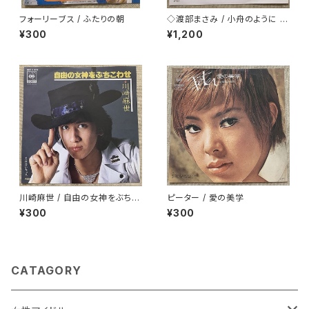
フォーリーブス / ふたりの朝
◇渡部まさみ / 小舟のように L
oving You
¥300
¥1,200
川崎麻世 / 自由の女神をぶちこ
ピーター / 愛の美学
わせ
¥300
¥300
CATAGORY