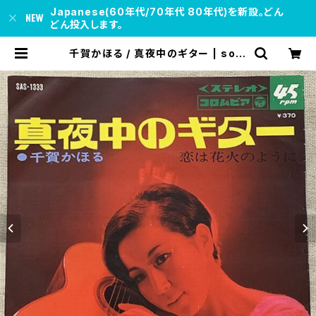
Japanese(60年代/70年代 80年代)を新設。どん
どん投入します。
千賀かほる / 真夜中のギター | soul
respect records