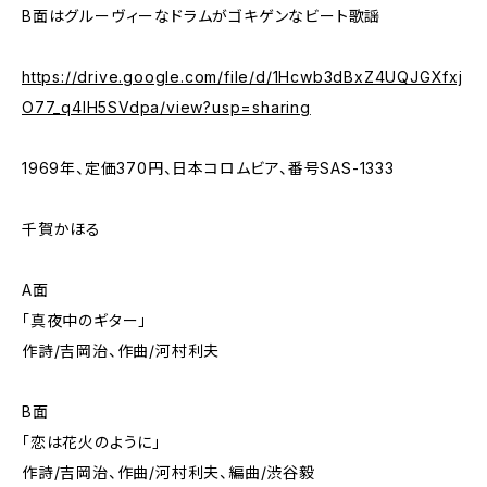
B面はグルーヴィーなドラムがゴキゲンなビート歌謡
https://drive.google.com/file/d/1Hcwb3dBxZ4UQJGXfxj
O77_q4IH5SVdpa/view?usp=sharing
1969年、定価370円、日本コロムビア、番号SAS-1333
千賀かほる
A面
「真夜中のギター」
作詩/吉岡治、作曲/河村利夫
B面
「恋は花火のように」
作詩/吉岡治、作曲/河村利夫、編曲/渋谷毅