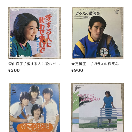
森山良子 / 愛する人に歌わせな
★定岡正二 / ガラスの微笑み
いで
¥300
¥900