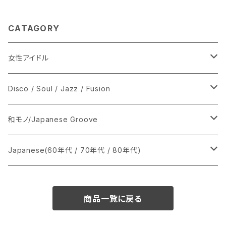
CATAGORY
女性アイドル
シングル盤
Disco / Soul / Jazz / Fusion
あ行
LP
シングル盤
和モノ/Japanese Groove
か行
A
CD
12インチ・シングル
シングル盤
Japanese(60年代 / 70年代 / 80年代)
さ行
B
8cmCDシングル
A
あ行
LP
LP
シングル盤
商品一覧に戻る
た行
C
B
か行
A
あ行
CD