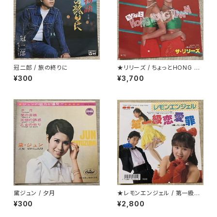
冠二郎 / 旅の終りに
★リリーズ / ちょっとHONG K
ONG TOWN
¥300
¥3,700
黛ジュン / 夕月
★レモンエンジェル / 第一級恋
愛罪
¥300
¥2,800