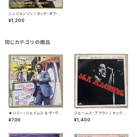
J.J.ジョンソン / タッチ・オブ・サ
テン
¥1,200
同じカテゴリの商品
★ジミー・ジェイムス & ザ・ヴァ
ジェームス・ブラウン / セックス・
ガボンズ / ディスコ・フィーヴァ
マシーン
¥700
¥1,400
ー