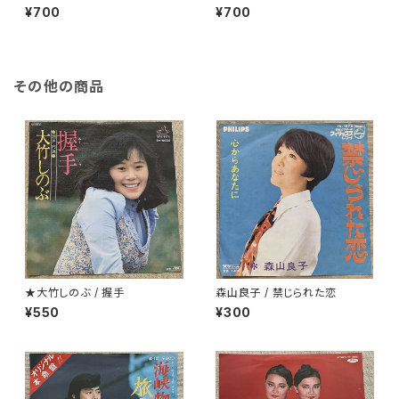
ツ･ゲット・シーリアス
イダー
¥700
¥700
その他の商品
★大竹しのぶ / 握手
森山良子 / 禁じられた恋
¥550
¥300