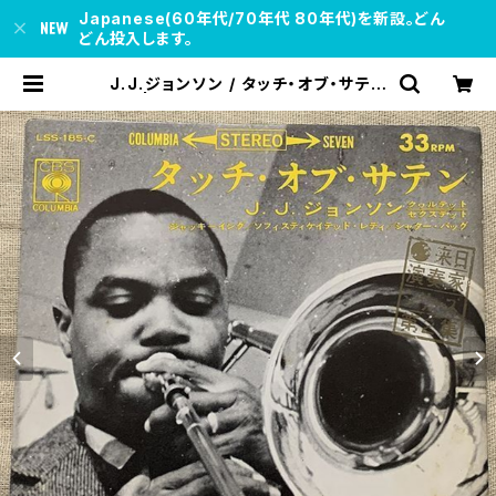
Japanese(60年代/70年代 80年代)を新設。どん
どん投入します。
J.J.ジョンソン / タッチ・オブ・サテン
| soul respect records