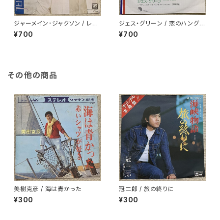
ジャーメイン･ジャクソン / レッ
ジェス・グリーン / 恋のハングラ
ツ･ゲット・シーリアス
イダー
¥700
¥700
その他の商品
美樹克彦 / 海は青かった
冠二郎 / 旅の終りに
¥300
¥300