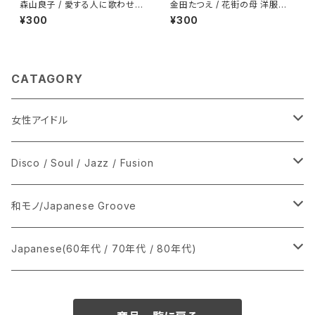
森山良子 / 愛する人に歌わせな
金田たつえ / 花街の母 洋服ジャ
いで
ケ
¥300
¥300
CATAGORY
女性アイドル
シングル盤
Disco / Soul / Jazz / Fusion
あ行
LP
シングル盤
和モノ/Japanese Groove
か行
A
CD
12インチ・シングル
シングル盤
Japanese(60年代 / 70年代 / 80年代)
さ行
B
8cmCDシングル
A
あ行
LP
LP
シングル盤