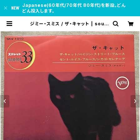
Japanese(60年代/70年代 80年代)を新設。どん
どん投入します。
ジミー・スミス / ザ・キャット | soul r
espect records