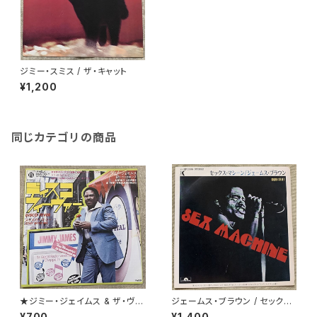
ジミー・スミス / ザ・キャット
¥1,200
同じカテゴリの商品
★ジミー・ジェイムス & ザ・ヴァ
ジェームス・ブラウン / セックス・
ガボンズ / ディスコ・フィーヴァ
マシーン
¥700
¥1,400