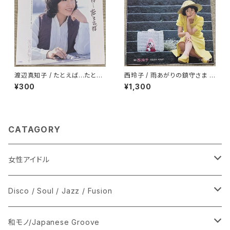
渡辺真知子 / たとえば…たとえ
西玲子 / 雨あがりの鎮守さま プ
ば
ロモ
¥300
¥1,300
CATAGORY
女性アイドル
シングル盤
Disco / Soul / Jazz / Fusion
あ行
LP
シングル盤
和モノ/Japanese Groove