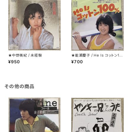
★中野美紀 / 未経験
★能瀬慶子 / He Is コットン10
0％
¥950
¥700
その他の商品