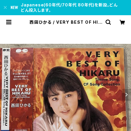
Japanese(60年代/70年代 80年代)を新設。どん
どん投入します。
西田ひかる / VERY BEST OF HIK
ARU | soul respect records