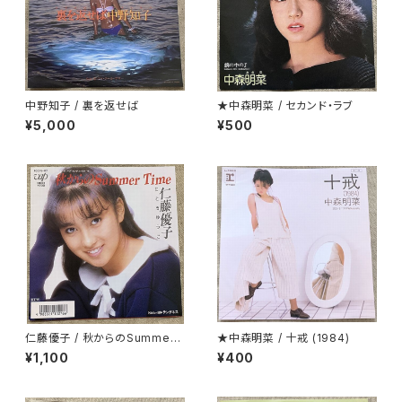
中野知子 / 裏を返せば
★中森明菜 / セカンド・ラブ
¥5,000
¥500
仁藤優子 / 秋からのSummer
★中森明菜 / 十戒 (1984)
Time
¥1,100
¥400