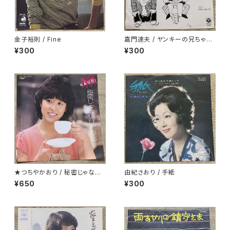
金子裕則 / Fine
嘉門達夫 / ヤンキーの兄ちゃん
のうた
¥300
¥300
★つちやかおり / 秘密じゃない
由紀さおり / 手紙
けど秘密
¥650
¥300