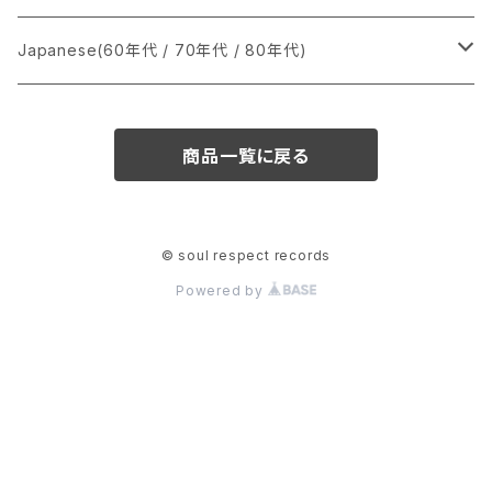
か行
A
CD
12インチ・シングル
シングル盤
Japanese(60年代 / 70年代 / 80年代)
さ行
B
8cmCDシングル
A
あ行
LP
LP
シングル盤
商品一覧に戻る
た行
C
B
か行
A
あ行
CD
な行
D
C
さ行
B
か行
A
© soul respect records
Powered by
は行
E
D
た行
C
さ行
B
ま行
F
E
な行
D
た行
C
や行
G
F
は行
E
な行
D
ら行
H
G
ま行