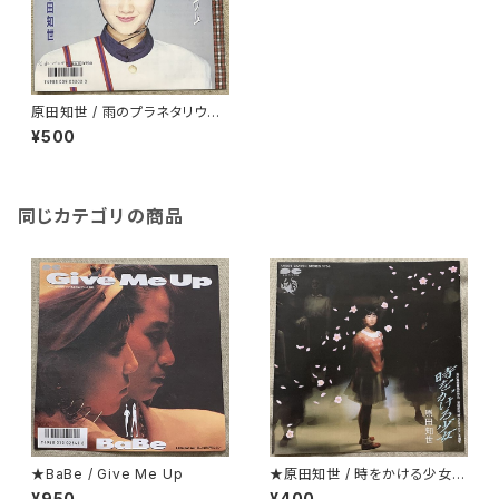
原田知世 / 雨のプラネタリウム
黒盤
¥500
同じカテゴリの商品
★BaBe / Give Me Up
★原田知世 / 時をかける少女
見開くとカラー・ピンナップにな
¥950
¥400