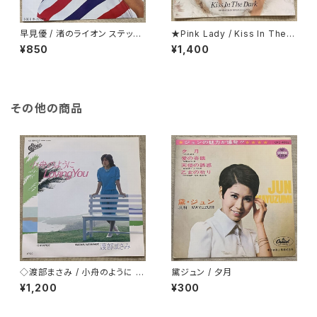
早見優 / 渚のライオン ステッカ
★Pink Lady / Kiss In The D
ー・シート付
ark 折り返し歌詞カード付
¥850
¥1,400
その他の商品
◇渡部まさみ / 小舟のように L
黛ジュン / 夕月
oving You
¥1,200
¥300