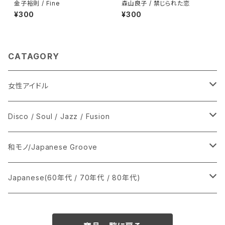
金子裕則 / Fine
森山良子 / 禁じられた恋
¥300
¥300
CATAGORY
女性アイドル
シングル盤
Disco / Soul / Jazz / Fusion
あ行
LP
シングル盤
和モノ/Japanese Groove
か行
A
CD
12インチ・シングル
シングル盤
Japanese(60年代 / 70年代 / 80年代)
さ行
B
8cmCDシングル
A
あ行
LP
LP
シングル盤