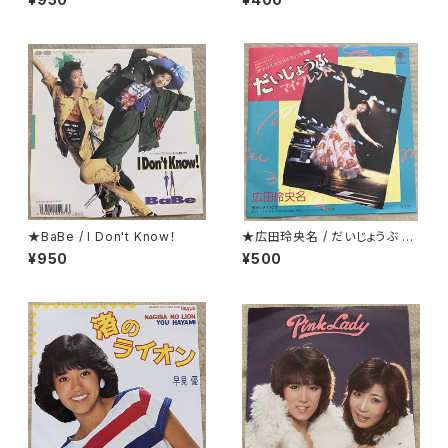
っているジャケ
★BaBe / I Don't Know！
★広田玲央名 / だいじょうぶ マ
イ・フレンド
¥950
¥500