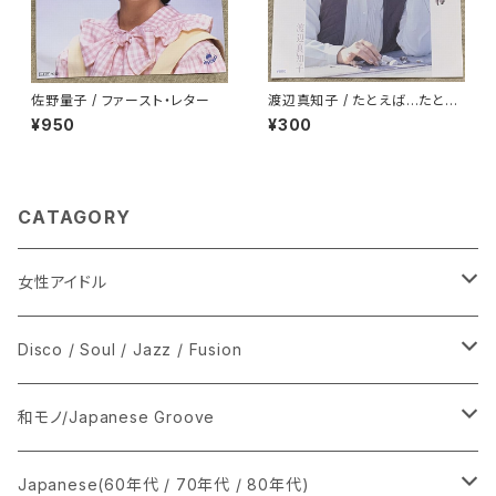
佐野量子 / ファースト・レター
渡辺真知子 / たとえば…たとえ
ば
¥950
¥300
CATAGORY
女性アイドル
シングル盤
Disco / Soul / Jazz / Fusion
あ行
LP
シングル盤
和モノ/Japanese Groove
か行
A
CD
12インチ・シングル
シングル盤
Japanese(60年代 / 70年代 / 80年代)