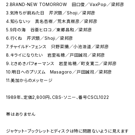
2.BRAND-NEW TOMORROW 田口俊／VaxPop／梁邦彦
3.気持ちが跳ねた日 芹沢類／Shoji／梁邦彦
4.知らないッ 真名杏樹／荒木真樹彦／梁邦彦
5.9月の海 谷亜ヒロコ／東郷昌和／梁邦彦
6.行くね 芹沢類／Shoji／梁邦彦
7.チャイルド・フェンス 只野菜摘／小池浩道／梁邦彦
8.キライになりたい 岩里祐穂／戸田誠司／梁邦彦
9.ときめきパフォーマンス 岩里祐穂／町支寛二／梁邦彦
10.明日へのプリズム Masagoro／戸田誠司／梁邦彦
11.美加からのメッセージ
1989年、定価2,800円、CBS･ソニー、番号CSCL1022
帯はありません
ジャケット・ブックレットとディスクは特に問題ないように見えます