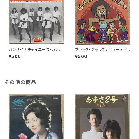
バンザイ / チャイニーズ・カン・
ブラック・ジャック / ビューティフ
フー
ル・サンデー
¥500
¥500
その他の商品