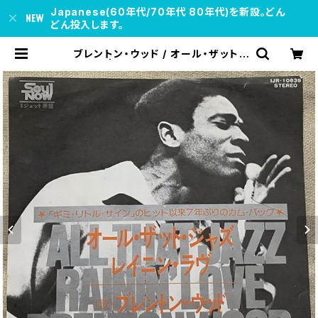
Japanese(60年代/70年代 80年代)を新設。どん
どん投入します。
ブレントン・ウッド / オール・ザット・
ジャズ | soul respect records