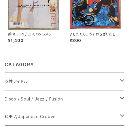
鶴 & JUN / 二人のメラメラ
よしだたくろう / おきざりにした
悲しみは
¥1,400
¥300
CATAGORY
女性アイドル
シングル盤
Disco / Soul / Jazz / Fusion
あ行
LP
シングル盤
和モノ/Japanese Groove