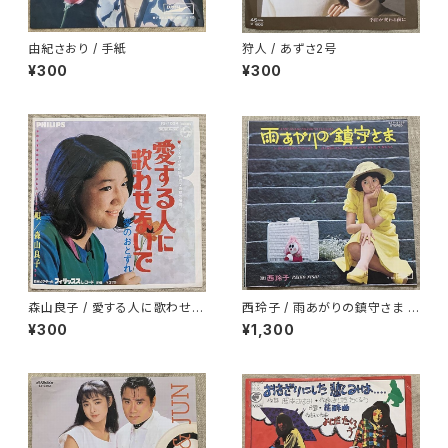
由紀さおり / 手紙
狩人 / あずさ2号
¥300
¥300
森山良子 / 愛する人に歌わせな
西玲子 / 雨あがりの鎮守さま プ
いで
ロモ
¥300
¥1,300