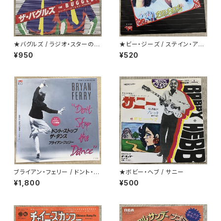
★バグルズ / ラジオ・スターの悲
★ビー・ジーズ / ステイン・アラ
劇
イヴ
¥950
¥520
ブライアン・フェリー / ドント・ス
★ボビー・ヘブ / サニー
トップ・ザ・ダンス 白ラベル
¥1,800
¥500