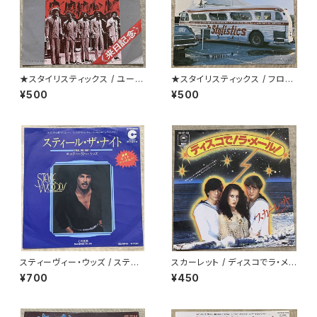
★スタイリスティックス / ユー・
★スタイリスティックス / フロ
アンド・ミー
ム・ザ・マウンテン
¥500
¥500
スティーヴィー・ウッズ / スティ
スカーレット / ディスコでラ・メ
ール・ザ・ナイト
ール
¥700
¥450