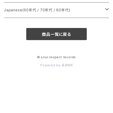
か行
A
CD
12インチ・シングル
シングル盤
Japanese(60年代 / 70年代 / 80年代)
さ行
B
8cmCDシングル
A
あ行
LP
LP
シングル盤
商品一覧に戻る
た行
C
B
か行
A
あ行
CD
な行
D
C
さ行
B
か行
A
© soul respect records
Powered by
は行
E
D
た行
C
さ行
B
ま行
F
E
な行
D
た行
C
や行
G
F
は行
E
な行
D
ら行
H
G
ま行
F
は行
E