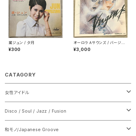
黛ジュン / 夕月
オーロラ Aサウンズ / バージン
ロード
¥300
¥3,000
CATAGORY
女性アイドル
シングル盤
Disco / Soul / Jazz / Fusion
あ行
LP
シングル盤
和モノ/Japanese Groove