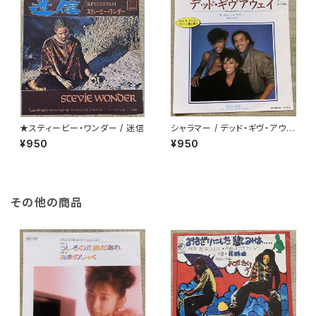
★スティービー・ワンダー / 迷信
シャラマー / デッド・ギヴ・アウェ
イ
¥950
¥950
その他の商品