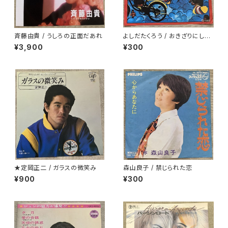
斉藤由貴 / うしろの正面だあれ
よしだたくろう / おきざりにした
悲しみは
¥3,900
¥300
★定岡正二 / ガラスの微笑み
森山良子 / 禁じられた恋
¥900
¥300