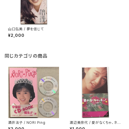
山口弘美 / 夢を信じて
¥2,000
同じカテゴリの商品
酒井法子 / NORI Ping
渡辺美奈代 / 愛がなくちゃ、ネ
ッ！
¥2,000
¥1,000