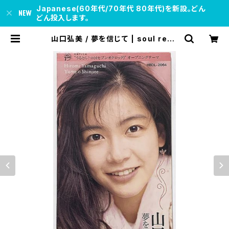
Japanese(60年代/70年代 80年代)を新設。どん
どん投入します。
山口弘美 / 夢を信じて | soul resp
ect records