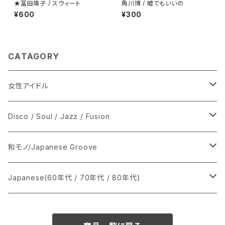
★冨田靖子 / スウィート
角川博 / 嘘でもいいの
¥600
¥300
CATAGORY
女性アイドル
シングル盤
Disco / Soul / Jazz / Fusion
あ行
LP
シングル盤
和モノ/Japanese Groove
か行
A
CD
12インチ・シングル
シングル盤
Japanese(60年代 / 70年代 / 80年代)
さ行
B
8cmCDシングル
A
あ行
LP
LP
シングル盤