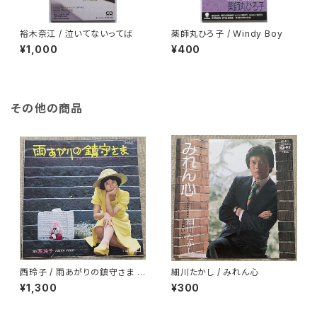
裕木奈江 / 泣いてないってば
薬師丸ひろ子 / Windy Boy
¥1,000
¥400
その他の商品
西玲子 / 雨あがりの鎮守さま プ
細川たかし / みれん心
ロモ
¥1,300
¥300