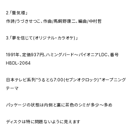
2.「蜃気楼」
作詩/うづきせつこ、作曲/馬飼野康二、編曲/中村哲
3.「夢を信じて(オリジナル・カラオケ)」
1991年、定価937円、ハミングバード～パイオニアLDC、番号
HBDL-2064
日本テレビ系列“うるとら7:00(セブンオクロック)”オープニング
テーマ
パッケージの状態は内側と裏に茶色のシミが多少～多め
ディスクは特に問題ないように見えます