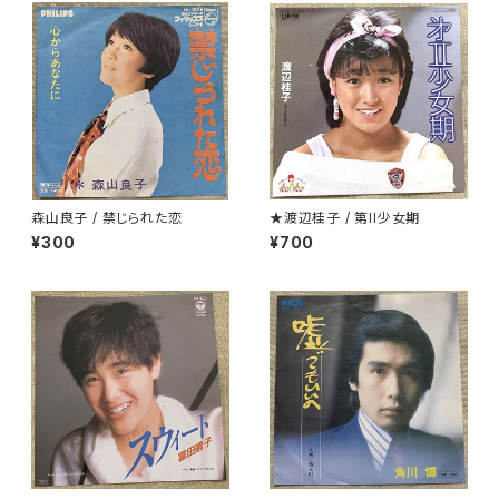
森山良子 / 禁じられた恋
★渡辺桂子 / 第II少女期
¥300
¥700