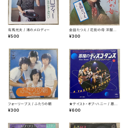
有馬光夫 / 渚のメロディー
金田たつえ / 花街の母 洋服ジャ
ケ
¥500
¥300
フォーリーブス / ふたりの朝
★テイスト・オブ・ハニー / 悪魔
のディスコ・ダンス
¥300
¥600