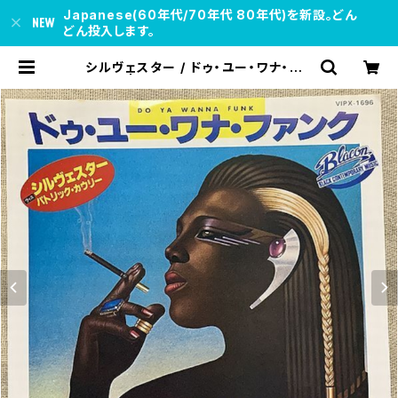
Japanese(60年代/70年代 80年代)を新設。どん
どん投入します。
シルヴェスター / ドゥ・ユー・ワナ・ファ
ンク | soul respect records