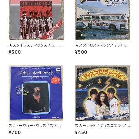
★スタイリスティックス / ユー・
★スタイリスティックス / フロ
アンド・ミー
ム・ザ・マウンテン
¥500
¥500
スティーヴィー・ウッズ / スティ
スカーレット / ディスコでラ・メ
ール・ザ・ナイト
ール
¥700
¥450