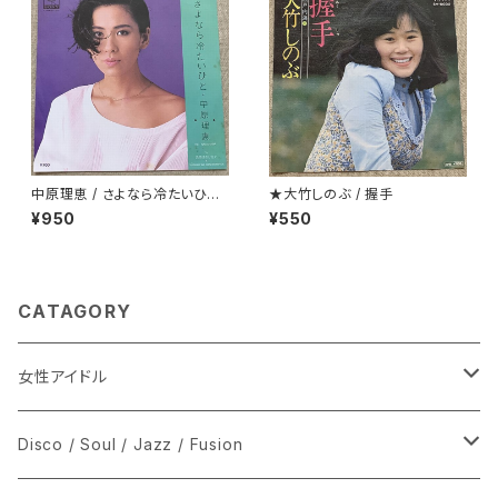
中原理恵 / さよなら冷たいひと
★大竹しのぶ / 握手
プロモ
¥950
¥550
CATAGORY
女性アイドル
シングル盤
Disco / Soul / Jazz / Fusion