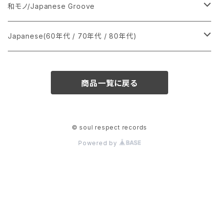
あ行
LP
シングル盤
和モノ/Japanese Groove
か行
A
CD
12インチ・シングル
シングル盤
Japanese(60年代 / 70年代 / 80年代)
さ行
B
8cmCDシングル
A
あ行
LP
LP
シングル盤
商品一覧に戻る
た行
C
B
か行
A
あ行
CD
な行
D
C
さ行
B
か行
A
© soul respect records
Powered by
は行
E
D
た行
C
さ行
B
ま行
F
E
な行
D
た行
C
や行
G
F
は行
E
な行
D