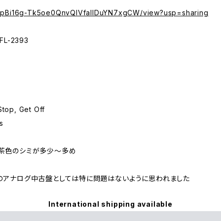
/d/1pBi16g-Tk5oe0QnvQIVfaIlDuYN7xgCW/view?usp=sharing
L-2393
p, Get Off
s
に茶色のシミが多少～多め
のアナログ中古盤としては特に問題はないように思われました
International shipping available