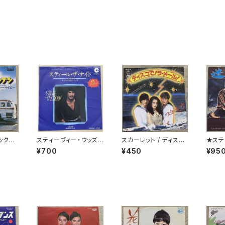
ックス
スティーヴィー・ウッズ /
スカーレット / ディスコ
★ステ
ウンテン
スティール・ザ・ナイト
でラ・メール
ー / 
¥700
¥450
¥95