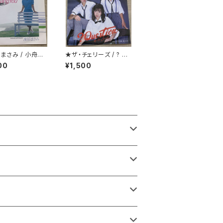
まさみ / 小舟の
★ザ・チェリーズ / ? Qu
Loving You
estion
00
¥1,500