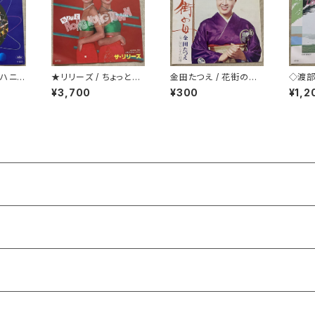
・ハニー
★リリーズ / ちょっとH
金田たつえ / 花街の母
◇渡部
・ダン
ONG KONG TOWN
着物ジャケ
ように 
¥3,700
¥300
¥1,2