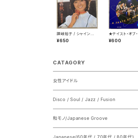
讃岐裕子 / シャインの
★テイスト・オブ
秋
/ 悪魔のディスコ
¥650
¥600
ス
CATAGORY
女性アイドル
シングル盤
Disco / Soul / Jazz / Fusion
あ行
LP
シングル盤
和モノ/Japanese Groove
か行
A
CD
12インチ・シングル
シングル盤
Japanese(60年代 / 70年代 / 80年代)