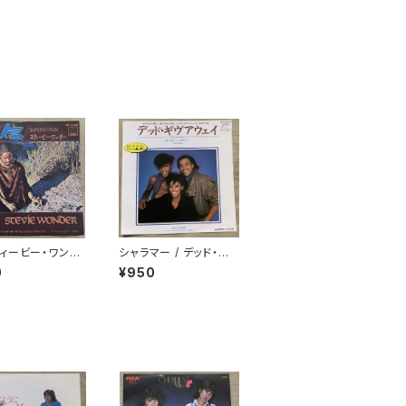
ィービー・ワンダ
シャラマー / デッド・ギ
迷信
ヴ・アウェイ
0
¥950