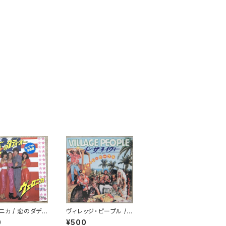
ニカ / 恋のダデ
ヴィレッジ・ピープル /
ー
イン・ザ・ネイヴィー
0
¥500