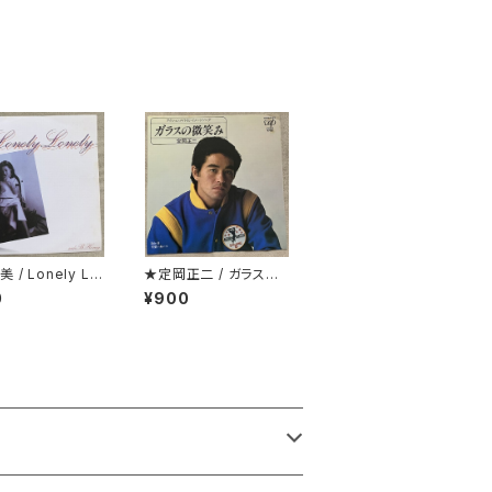
 / Lonely Lo
★定岡正二 / ガラスの
 Honey
微笑み
0
¥900