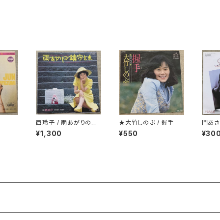
西玲子 / 雨あがりの鎮
★大竹しのぶ / 握手
門あさ美
守さま プロモ
nely
¥1,300
¥550
¥30