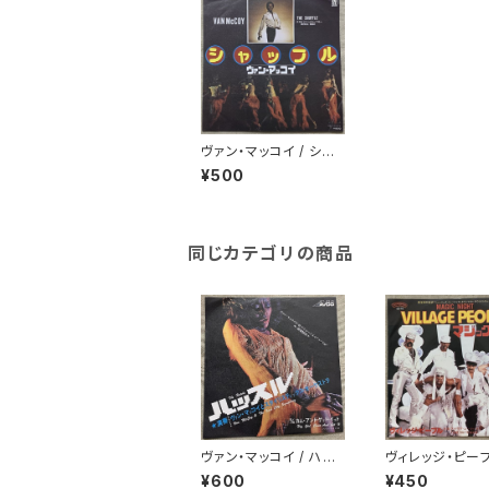
ヴァン・マッコイ / シャッ
フル
¥500
同じカテゴリの商品
ヴァン・マッコイ / ハッ
ヴィレッジ・ピープ
スル
マジック・ナイト
¥600
¥450