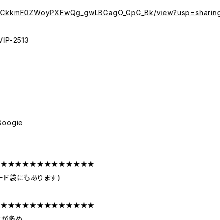
e/d/1CkkmF0ZWoyPXFwQg_gwLBGagO_GpG_Bk/view?usp=sharin
P-2513
oogie
★★★★★★★★★★★★★★
ード袋にもあります)
★★★★★★★★★★★★★★
が多め、