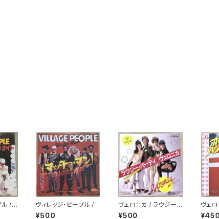
ル /
ヴィレッジ・ピープル /
ヴェロニカ / ラウジー・
ヴェロ
マッチョ・マン
パーティ
ィ・オ
¥500
¥500
¥45