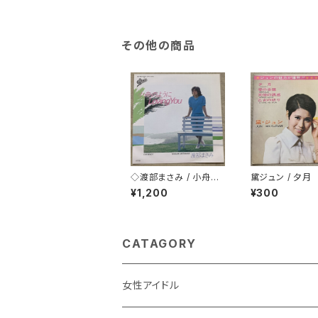
その他の商品
◇渡部まさみ / 小舟の
黛ジュン / 夕月
ように Loving You
¥1,200
¥300
CATAGORY
女性アイドル