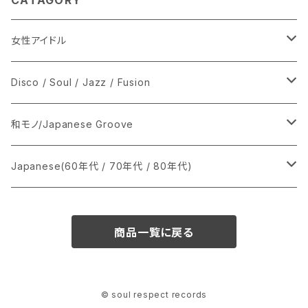
CATAGORY
女性アイドル
シングル盤
Disco / Soul / Jazz / Fusion
あ行
LP
シングル盤
和モノ/Japanese Groove
か行
A
CD
12インチ・シングル
シングル盤
Japanese(60年代 / 70年代 / 80年代)
さ行
B
8cmCDシングル
A
あ行
LP
LP
シングル盤
商品一覧に戻る
た行
C
B
か行
A
あ行
CD
な行
D
C
さ行
B
か行
A
© soul respect records