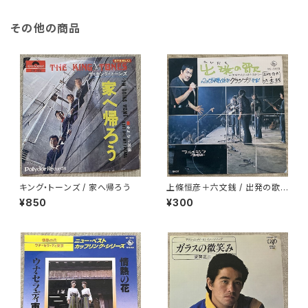
その他の商品
キング・トーンズ / 家へ帰ろう
上條恒彦＋六文銭 / 出発の歌 -
失なわれた時を求めて-
¥850
¥300