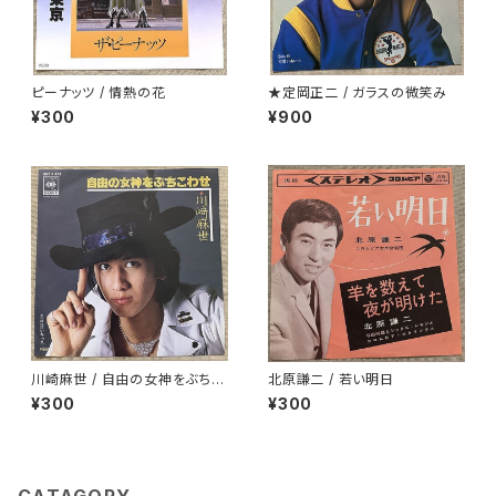
ピーナッツ / 情熱の花
★定岡正二 / ガラスの微笑み
¥300
¥900
川崎麻世 / 自由の女神をぶちこ
北原謙二 / 若い明日
わせ
¥300
¥300