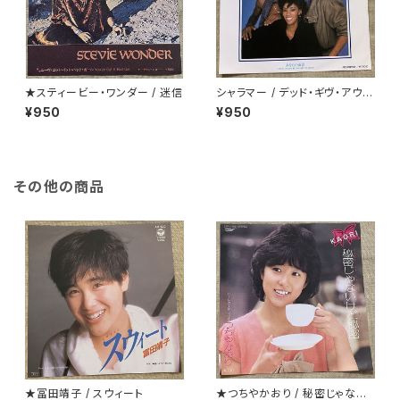
★スティービー・ワンダー / 迷信
シャラマー / デッド・ギヴ・アウェ
イ
¥950
¥950
その他の商品
★冨田靖子 / スウィート
★つちやかおり / 秘密じゃない