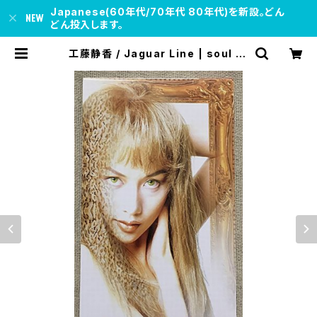
Japanese(60年代/70年代 80年代)を新設。どん
どん投入します。
工藤静香 / Jaguar Line | soul re
spect records