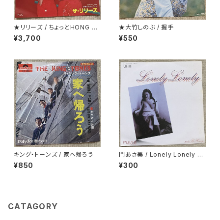
★リリーズ / ちょっとHONG K
★大竹しのぶ / 握手
ONG TOWN
¥3,700
¥550
キング・トーンズ / 家へ帰ろう
門あさ美 / Lonely Lonely H
oney
¥850
¥300
CATAGORY