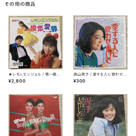
その他の商品
★レモンエンジェル / 第一級恋
森山良子 / 愛する人に歌わせな
愛罪
いで
¥2,800
¥300