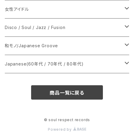
女性アイドル
シングル盤
Disco / Soul / Jazz / Fusion
あ行
LP
シングル盤
和モノ/Japanese Groove
か行
A
CD
12インチ・シングル
シングル盤
Japanese(60年代 / 70年代 / 80年代)
さ行
B
8cmCDシングル
A
あ行
LP
LP
シングル盤
商品一覧に戻る
た行
C
B
か行
A
あ行
CD
な行
D
C
さ行
B
か行
A
© soul respect records
Powered by
は行
E
D
た行
C
さ行