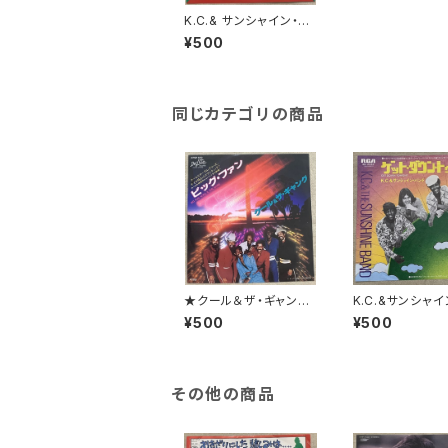
K.C.& サンシャイン・バ
ンド / ザッツ・ザ・ウェイ
¥500
同じカテゴリの商品
★クール＆ザ・ギャング
K.C.&サンシャイ
/ ビッグ・ファン
ンド / ゲット・ダ
¥500
¥500
ゥナイト
その他の商品