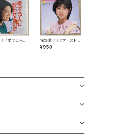
子 / 愛する人に
佐野量子 / ファースト・
せないで
レター
0
¥950