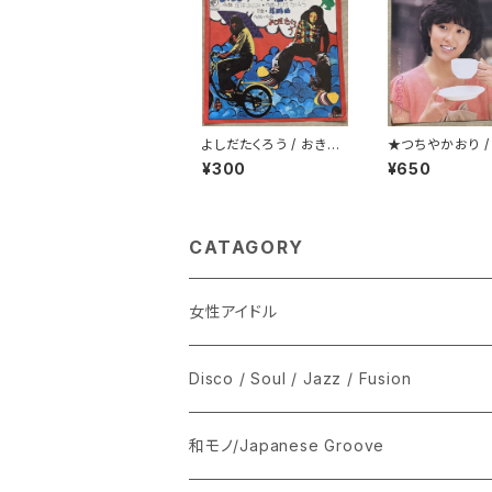
よしだたくろう / おきざ
★つちやかおり /
りにした悲しみは
じゃないけど秘
¥300
¥650
CATAGORY
女性アイドル
シングル盤
Disco / Soul / Jazz / Fusion
あ行
LP
シングル盤
和モノ/Japanese Groove