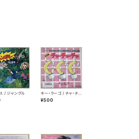
ス / ジャングル
キー・ラーゴ / チャ・チ
ャ・チャ
0
¥500