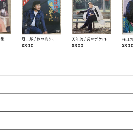
 秘密
冠二郎 / 旅の終りに
天知茂 / 男のポケット
森山良
密
歌わ
¥300
¥300
¥30