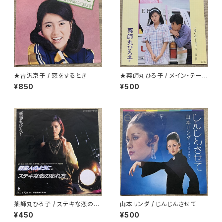
★吉沢京子 / 恋をするとき
★薬師丸ひろ子 / メイン・テーマ
クリアー盤
¥850
¥500
薬師丸ひろ子 / ステキな恋の忘
山本リンダ / じんじんさせて
れ方
¥450
¥500