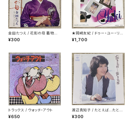
金田たつえ / 花街の母 着物ジャ
★岡崎友紀 / ドゥー・ユー・リメ
ケ
ンバー・ミー
¥300
¥1,700
トラックス / ウォッチ・アウト
渡辺真知子 / たとえば…たとえ
ば
¥650
¥300