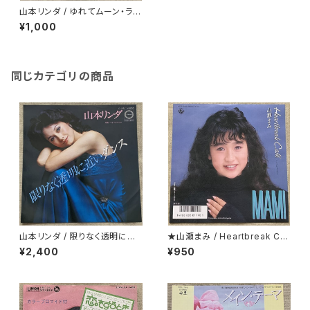
山本リンダ / ゆれてムーン・ライ
ト
¥1,000
同じカテゴリの商品
山本リンダ / 限りなく透明に近
★山瀬まみ / Heartbreak Caf
いダンス
e
¥2,400
¥950