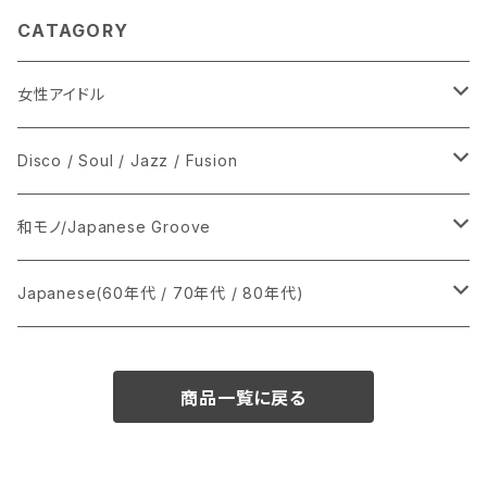
CATAGORY
女性アイドル
シングル盤
Disco / Soul / Jazz / Fusion
あ行
LP
シングル盤
和モノ/Japanese Groove
か行
A
CD
12インチ・シングル
シングル盤
Japanese(60年代 / 70年代 / 80年代)
さ行
B
8cmCDシングル
A
あ行
LP
LP
シングル盤
商品一覧に戻る
た行
C
B
か行
A
あ行
CD
な行
D
C
さ行
B
か行