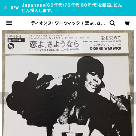
Japanese(60年代/70年代 80年代)を新設。どん
どん投入します。
ディオンヌ・ワーウィック / 恋よ、さよ
うなら | soul respect records