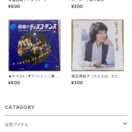
¥600
¥300
★テイスト・オブ・ハニー / 悪魔
渡辺真知子 / たとえば…たとえ
のディスコ・ダンス
ば
¥600
¥300
CATAGORY
女性アイドル