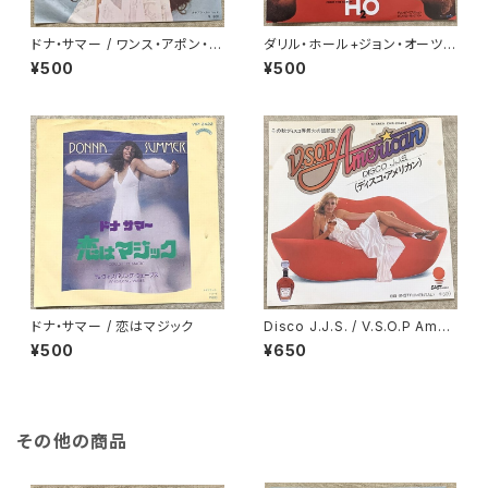
ドナ・サマー / ワンス・アポン・
ダリル・ホール+ジョン・オーツ /
ア・タイム
マンイーター
¥500
¥500
ドナ・サマー / 恋はマジック
Disco J.J.S. / V.S.O.P Ameri
can(ディスコ・アメリカン)
¥500
¥650
その他の商品