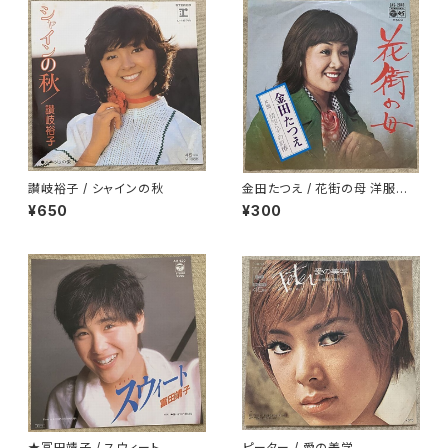
讃岐裕子 / シャインの秋
金田たつえ / 花街の母 洋服ジャ
ケ
¥650
¥300
★冨田靖子 / スウィート
ピーター / 愛の美学