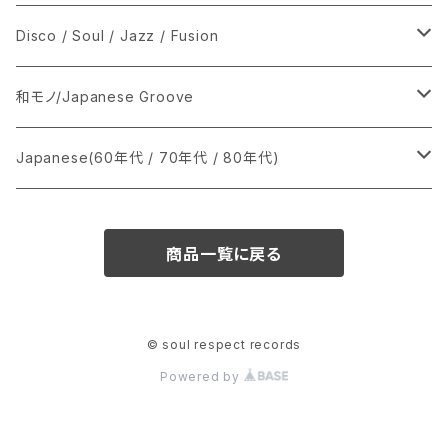
シングル盤
Disco / Soul / Jazz / Fusion
あ行
LP
シングル盤
和モノ/Japanese Groove
か行
A
CD
12インチ・シングル
シングル盤
Japanese(60年代 / 70年代 / 80年代)
さ行
B
8cmCDシングル
A
あ行
LP
LP
シングル盤
商品一覧に戻る
た行
C
B
か行
A
あ行
CD
な行
D
C
さ行
B
か行
A
© soul respect records
Powered by
は行
E
D
た行
C
さ行
B
ま行
F
E
な行
D
た行