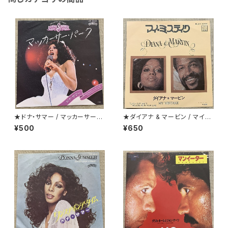
★ドナ・サマー / マッカーサー・
★ダイアナ & マービン / マイ・
パーク
ミステイク
¥500
¥650