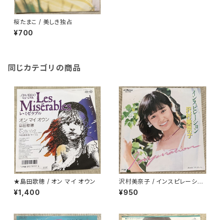
桜たまこ / 美しき独占
¥700
同じカテゴリの商品
★島田歌穂 / オン マイ オウン
沢村美奈子 / インスピレーショ
ン
¥1,400
¥950