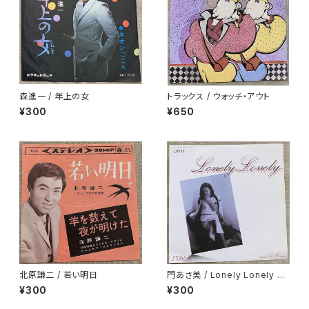
森進一 / 年上の女
トラックス / ウォッチ・アウト
¥300
¥650
北原謙二 / 若い明日
門あさ美 / Lonely Lonely H
oney
¥300
¥300