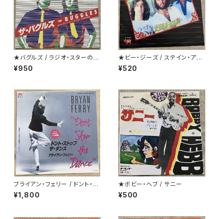
★バグルズ / ラジオ・スターの悲
★ビー・ジーズ / ステイン・アラ
劇
イヴ
¥950
¥520
ブライアン・フェリー / ドント・ス
★ボビー・ヘブ / サニー
トップ・ザ・ダンス 白ラベル
¥1,800
¥500