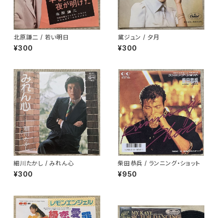
北原謙二 / 若い明日
黛ジュン / 夕月
¥300
¥300
細川たかし / みれん心
柴田恭兵 / ランニング・ショット
¥300
¥950