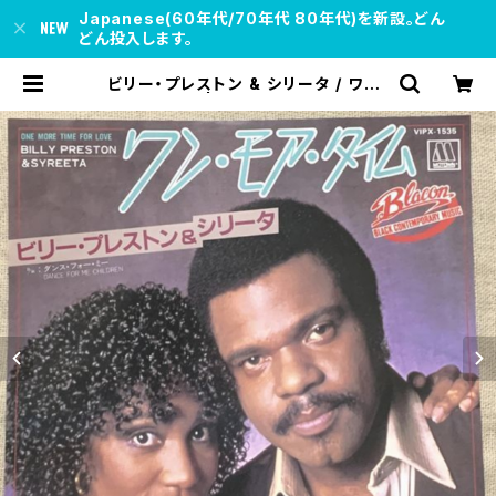
Japanese(60年代/70年代 80年代)を新設。どん
どん投入します。
ビリー・プレストン & シリータ / ワン・
モア・タイム | soul respect reco
rds