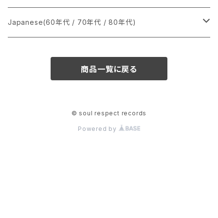
か行
A
CD
12インチ・シングル
シングル盤
Japanese(60年代 / 70年代 / 80年代)
さ行
B
8cmCDシングル
A
あ行
LP
LP
シングル盤
商品一覧に戻る
た行
C
B
か行
A
あ行
CD
な行
D
C
さ行
B
か行
A
© soul respect records
Powered by
は行
E
D
た行
C
さ行
B
ま行
F
E
な行
D
た行
C
や行
G
F
は行
E
な行
D
ら行
H
G
ま行