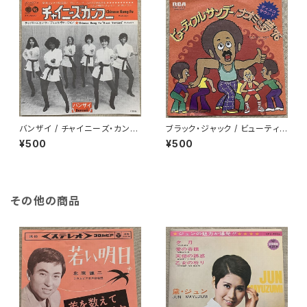
バンザイ / チャイニーズ・カン・
ブラック・ジャック / ビューティフ
フー
ル・サンデー
¥500
¥500
その他の商品