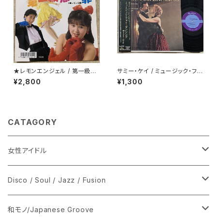
★レモンエンジェル / 第一級恋
サミー・ケイ / ミュージック・フォ
愛罪
ー・ダンシング
¥2,800
¥1,300
CATAGORY
女性アイドル
シングル盤
Disco / Soul / Jazz / Fusion
あ行
LP
シングル盤
和モノ/Japanese Groove