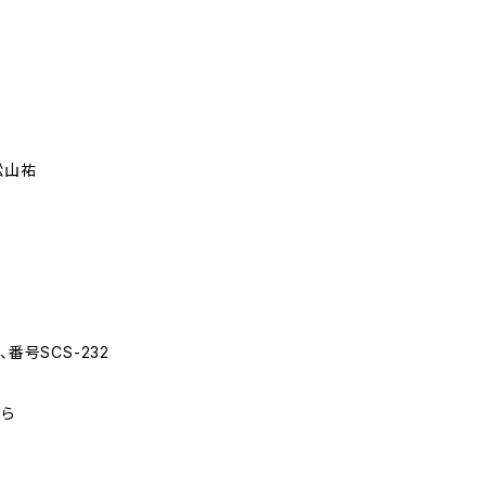
松山祐
番号SCS-232
から