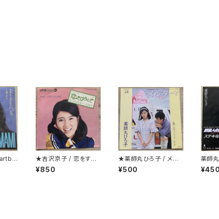
rtbr
★吉沢京子 / 恋をする
★薬師丸ひろ子 / メイ
薬師丸
とき
ン・テーマ クリアー盤
な恋
¥850
¥500
¥45