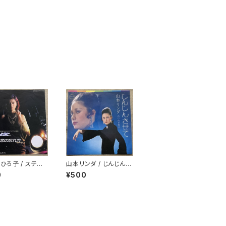
ひろ子 / ステキ
山本リンダ / じんじんさ
の忘れ方
せて
0
¥500