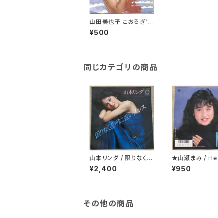
山田美也子 こおろぎ'7
3 / すてきなレイ
¥500
同じカテゴリの商品
山本リンダ / 限りなく透
★山瀬まみ / Hea
明に近いダンス
eak Cafe
¥2,400
¥950
その他の商品