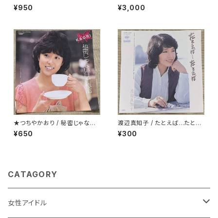
ロード
¥950
¥3,000
★つちやかおり / 秘密じゃない
渡辺真知子 / たとえば…たとえ
けど秘密
ば
¥650
¥300
CATAGORY
女性アイドル