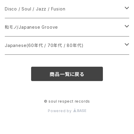
シングル盤
Disco / Soul / Jazz / Fusion
あ行
LP
シングル盤
和モノ/Japanese Groove
か行
A
CD
12インチ・シングル
シングル盤
Japanese(60年代 / 70年代 / 80年代)
さ行
B
8cmCDシングル
A
あ行
LP
LP
シングル盤
商品一覧に戻る
た行
C
B
か行
A
あ行
CD
な行
D
C
さ行
B
か行
A
© soul respect records
Powered by
は行
E
D
た行
C
さ行
B
ま行
F
E
な行
D
た行
C