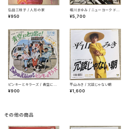
弘田三枝子 / 人形の家
堀川まゆみ / ニューヨーク ドー
ル
¥950
¥5,700
ピンキーとキラーズ / 青空にと
平山みき / 冗談じゃない朝
び出せ!
¥900
¥1,600
その他の商品