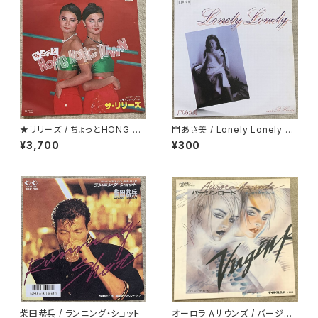
★リリーズ / ちょっとHONG K
門あさ美 / Lonely Lonely H
ONG TOWN
oney
¥3,700
¥300
柴田恭兵 / ランニング・ショット
オーロラ Aサウンズ / バージン