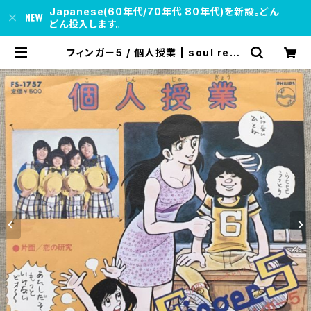
Japanese(60年代/70年代 80年代)を新設。どん
どん投入します。
フィンガー5 / 個人授業 | soul resp
ect records