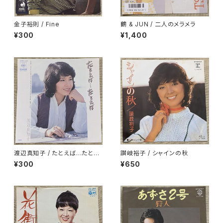
金子裕則 / Fine
鶴 & JUN / 二人のメラメラ
¥300
¥1,400
渡辺真知子 / たとえば…たとえ
讃岐裕子 / シャインの秋
ば
¥300
¥650