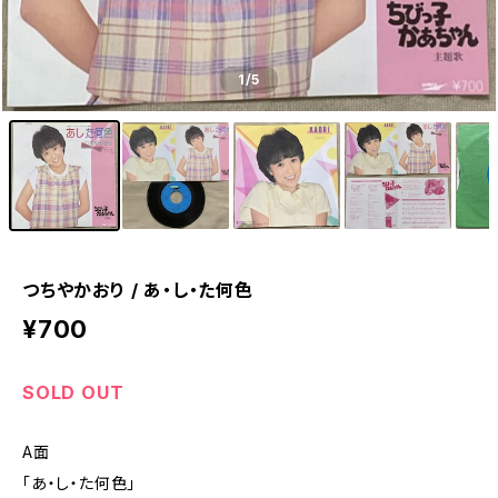
1
/5
つちやかおり / あ・し・た何色
¥700
SOLD OUT
A面
「あ・し・た何色」