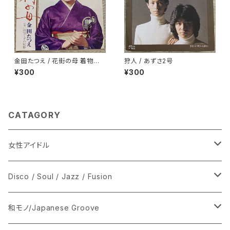
金田たつえ / 花街の母 着物ジャ
狩人 / あずさ2号
ケ
¥300
¥300
CATAGORY
女性アイドル
シングル盤
Disco / Soul / Jazz / Fusion
あ行
LP
シングル盤
和モノ/Japanese Groove