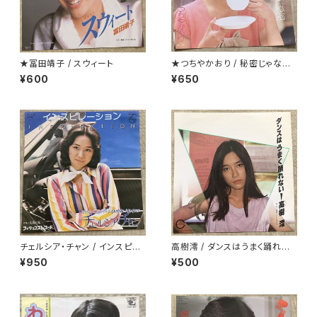
★冨田靖子 / スウィート
★つちやかおり / 秘密じゃない
けど秘密
¥600
¥650
チェルシア・チャン / インスピレ
高樹澪 / ダンスはうまく踊れな
ーション
い
¥950
¥500