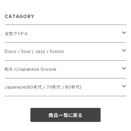
CATAGORY
女性アイドル
シングル盤
Disco / Soul / Jazz / Fusion
あ行
LP
シングル盤
和モノ/Japanese Groove
か行
A
CD
12インチ・シングル
シングル盤
Japanese(60年代 / 70年代 / 80年代)
さ行
B
8cmCDシングル
A
あ行
LP
LP
シングル盤
商品一覧に戻る
た行
C
B
か行
A
あ行
CD