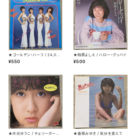
★ゴールデン・ハーフ / 24,000
★柏原よしえ / ハロー・グッバイ
回のキッス(24 Milabaci)
¥550
¥500
★木元ゆうこ / チェリーガーデ
★香坂みゆき / 気分を変えて