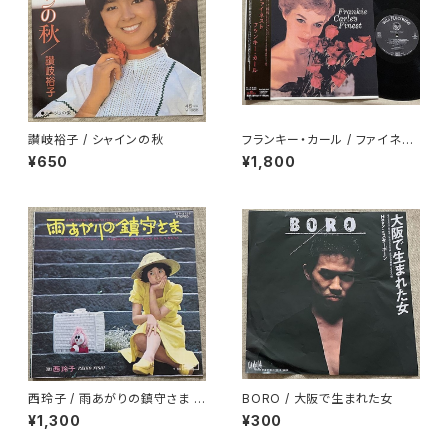
讃岐裕子 / シャインの秋
フランキー・カール / ファイネス
ト
¥650
¥1,800
西玲子 / 雨あがりの鎮守さま プ
BORO / 大阪で生まれた女
ロモ
¥1,300
¥300