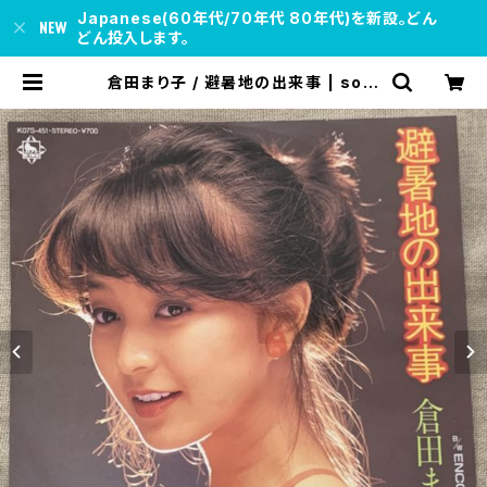
Japanese(60年代/70年代 80年代)を新設。どん
どん投入します。
倉田まり子 / 避暑地の出来事 | soul
respect records