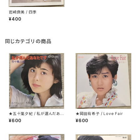
岩崎良美 / 四季
¥400
同じカテゴリの商品
★五十嵐夕紀 / 私が選んだあな
★岡田有希子 / Love Fair
たです
¥600
¥600