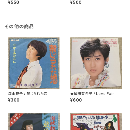
onight
¥550
¥500
その他の商品
森山良子 / 禁じられた恋
★岡田有希子 / Love Fair
¥300
¥600