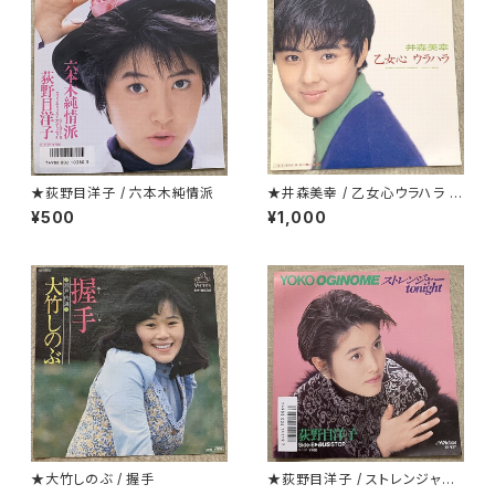
★荻野目洋子 / 六本木純情派
★井森美幸 / 乙女心ウラハラ プ
ロモ
¥500
¥1,000
★大竹しのぶ / 握手
★荻野目洋子 / ストレンジャーt