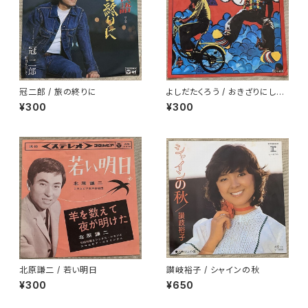
冠二郎 / 旅の終りに
よしだたくろう / おきざりにした
悲しみは
¥300
¥300
北原謙二 / 若い明日
讃岐裕子 / シャインの秋
¥300
¥650