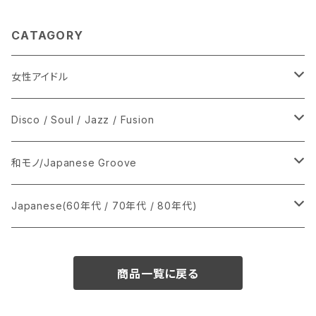
CATAGORY
女性アイドル
シングル盤
Disco / Soul / Jazz / Fusion
あ行
LP
シングル盤
和モノ/Japanese Groove
か行
A
CD
12インチ・シングル
シングル盤
Japanese(60年代 / 70年代 / 80年代)
さ行
B
8cmCDシングル
A
あ行
LP
LP
シングル盤
商品一覧に戻る
た行
C
B
か行
A
あ行
CD