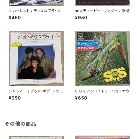
スカーレット / ディスコでラ・メ
★スティービー・ワンダー / 迷信
ール
¥450
¥950
シャラマー / デッド・ギヴ・アウェ
S.O.S.バンド / ドゥ・イット・ナウ
イ
¥950
¥650
その他の商品