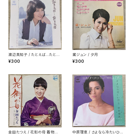
渡辺真知子 / たとえば…たとえ
黛ジュン / 夕月
ば
¥300
¥300
金田たつえ / 花街の母 着物ジャ
中原理恵 / さよなら冷たいひと