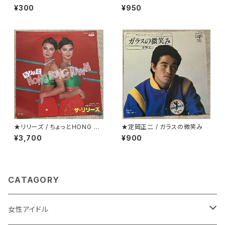
ケ
プロモ
¥300
¥950
★リリーズ / ちょっとHONG K
★定岡正二 / ガラスの微笑み
ONG TOWN
¥3,700
¥900
CATAGORY
女性アイドル