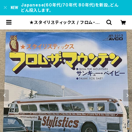
Japanese(60年代/70年代 80年代)を新設。どん
どん投入します。
★スタイリスティックス / フロム・ザ・
マウンテン | soul respect recor
ds