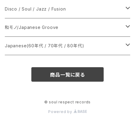
シングル盤
Disco / Soul / Jazz / Fusion
あ行
LP
シングル盤
和モノ/Japanese Groove
か行
A
CD
12インチ・シングル
シングル盤
Japanese(60年代 / 70年代 / 80年代)
さ行
B
8cmCDシングル
A
あ行
LP
LP
シングル盤
商品一覧に戻る
た行
C
B
か行
A
あ行
CD
な行
D
C
さ行
B
か行
A
© soul respect records
Powered by
は行
E
D
た行
C
さ行
B
ま行
F
E
な行
D
た行
C