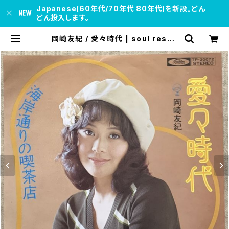
Japanese(60年代/70年代 80年代)を新設。どん
どん投入します。
岡崎友紀 / 愛々時代 | soul respe
ct records