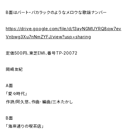
B面はバート・バカラックのようなメロウな歌謡ナンバー
https://drive.google.com/file/d/13ayNGMUYRQ8qw7ev
Vnbwg3Xu7nNmZYFJ/view?usp=sharing
定価500円、東芝EMI、番号TP-20072
岡崎友紀
A面
「愛々時代」
作詩/阿久悠、作曲･編曲/三木たかし
B面
「海岸通りの喫茶店」