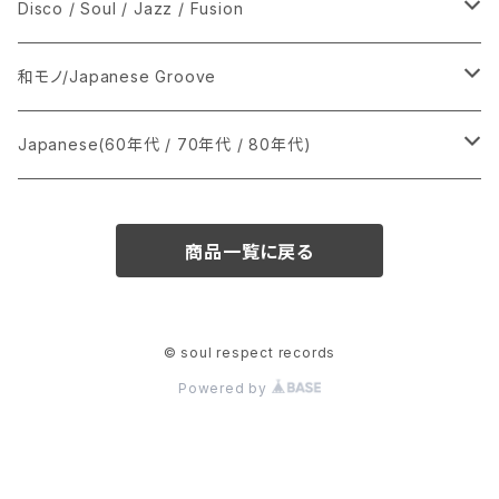
シングル盤
Disco / Soul / Jazz / Fusion
あ行
LP
シングル盤
和モノ/Japanese Groove
か行
A
CD
12インチ・シングル
シングル盤
Japanese(60年代 / 70年代 / 80年代)
さ行
B
8cmCDシングル
A
あ行
LP
LP
シングル盤
商品一覧に戻る
た行
C
B
か行
A
あ行
CD
な行
D
C
さ行
B
か行
A
© soul respect records
Powered by
は行
E
D
た行
C
さ行
B
ま行
F
E
な行
D
た行
C