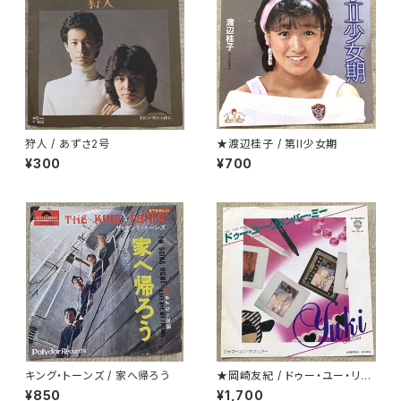
狩人 / あずさ2号
★渡辺桂子 / 第II少女期
¥300
¥700
キング・トーンズ / 家へ帰ろう
★岡崎友紀 / ドゥー・ユー・リメ
ンバー・ミー
¥850
¥1,700