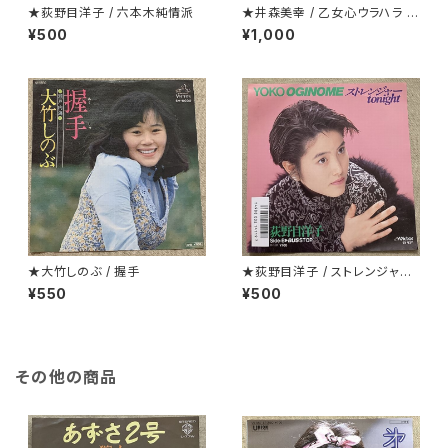
★荻野目洋子 / 六本木純情派
★井森美幸 / 乙女心ウラハラ プ
ロモ
¥500
¥1,000
★大竹しのぶ / 握手
★荻野目洋子 / ストレンジャーt
onight
¥550
¥500
その他の商品