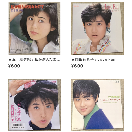
★五十嵐夕紀 / 私が選んだあな
★岡田有希子 / Love Fair
たです
¥600
¥600