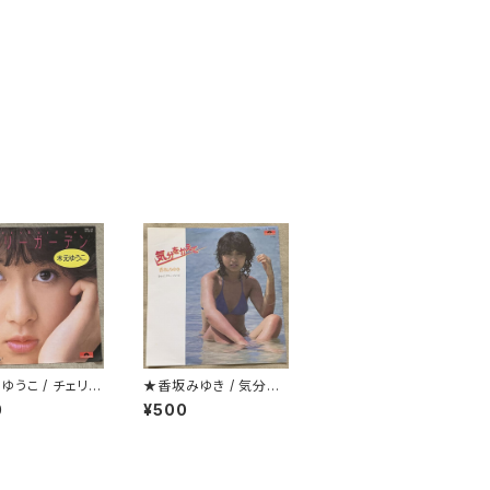
ゆうこ / チェリー
★香坂みゆき / 気分を
ン(桜の園)
変えて
0
¥500