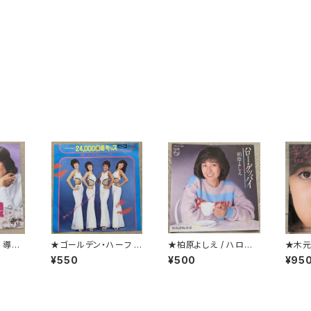
/ 導火
★ゴールデン・ハーフ /
★柏原よしえ / ハロー・
★木元
24,000回のキッス(24
グッバイ
ガーデ
¥550
¥500
¥95
Milabaci)