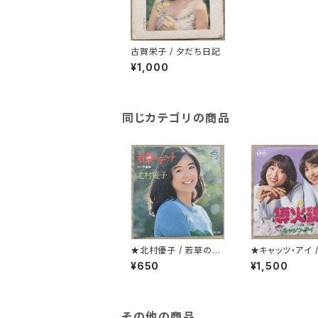
古賀栄子 / 夕だち日記
¥1,000
同じカテゴリの商品
★北村優子 / 若草のデ
★キャッツ・アイ 
ート
線
¥650
¥1,500
その他の商品