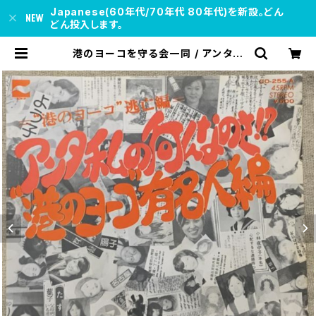
Japanese(60年代/70年代 80年代)を新設。どん
どん投入します。
港のヨーコを守る会一同 / アンタ私
の何んなのさ | soul respect rec
ords