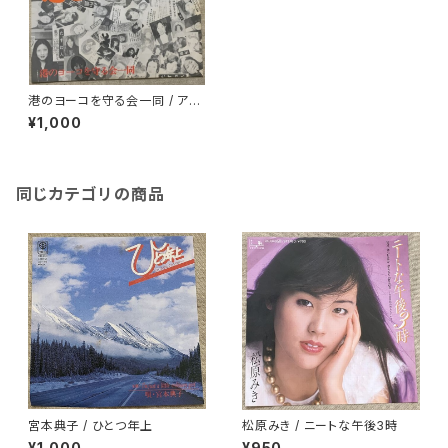
港のヨーコを守る会一同 / アン
タ私の何んなのさ
¥1,000
同じカテゴリの商品
宮本典子 / ひとつ年上
松原みき / ニートな午後3時
¥1,000
¥950