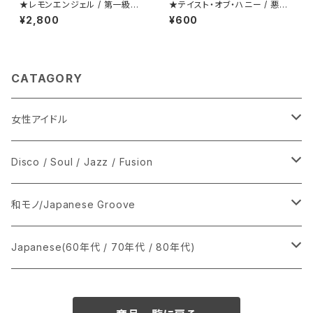
★レモンエンジェル / 第一級恋
★テイスト・オブ・ハニー / 悪魔
愛罪
のディスコ・ダンス
¥2,800
¥600
CATAGORY
女性アイドル
シングル盤
Disco / Soul / Jazz / Fusion
あ行
LP
シングル盤
和モノ/Japanese Groove
か行
A
CD
12インチ・シングル
シングル盤
Japanese(60年代 / 70年代 / 80年代)
さ行
B
8cmCDシングル
A
あ行
LP
LP
シングル盤