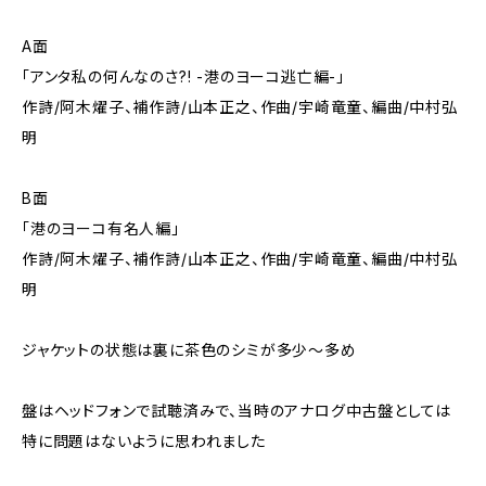
A面
「アンタ私の何んなのさ?! -港のヨーコ逃亡編-」
作詩/阿木燿子、補作詩/山本正之、作曲/宇崎竜童、編曲/中村弘
明
B面
「港のヨーコ有名人編」
作詩/阿木燿子、補作詩/山本正之、作曲/宇崎竜童、編曲/中村弘
明
ジャケットの状態は裏に茶色のシミが多少～多め
盤はヘッドフォンで試聴済みで、当時のアナログ中古盤としては
特に問題はないように思われました