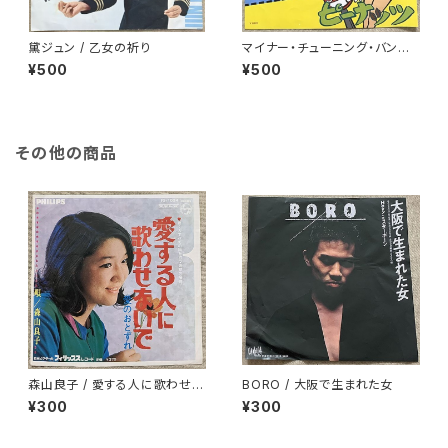
黛ジュン / 乙女の祈り
マイナー・チューニング・バンド /
ソウル これっきりですか
¥500
¥500
その他の商品
森山良子 / 愛する人に歌わせな
BORO / 大阪で生まれた女
いで
¥300
¥300