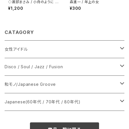
◇渡部まさみ / 小舟のように L
森進一 / 年上の女
oving You
¥1,200
¥300
CATAGORY
女性アイドル
シングル盤
Disco / Soul / Jazz / Fusion
あ行
LP
シングル盤
和モノ/Japanese Groove
か行
A
CD
12インチ・シングル
シングル盤
Japanese(60年代 / 70年代 / 80年代)
さ行
B
8cmCDシングル
A
あ行
LP
LP
シングル盤