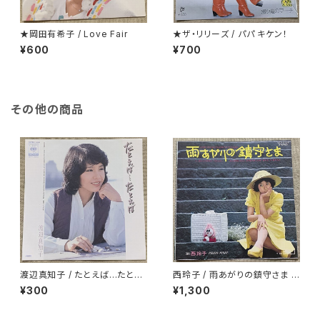
★岡田有希子 / Love Fair
★ザ・リリーズ / パパ キケン！
¥600
¥700
その他の商品
渡辺真知子 / たとえば…たとえ
西玲子 / 雨あがりの鎮守さま プ
ば
ロモ
¥300
¥1,300