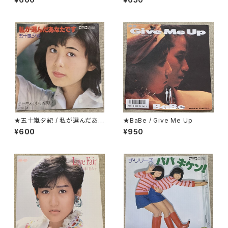
★五十嵐夕紀 / 私が選んだあな
★BaBe / Give Me Up
たです
¥600
¥950