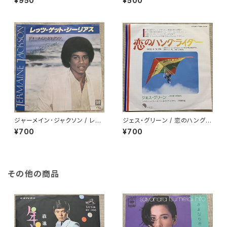
¥950
¥500
ジャーメイン･ジャクソン / レッ
ジェス・グリーン / 恋のハングラ
ツ･ゲット・シーリアス
イダー
¥700
¥700
その他の商品