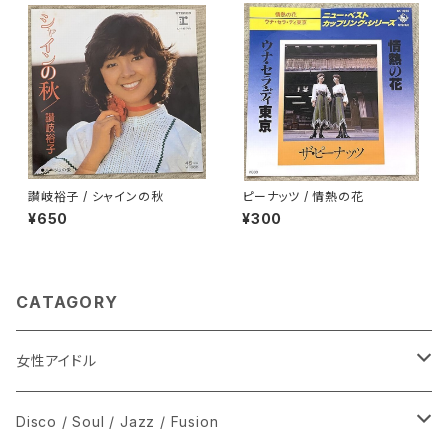
讃岐裕子 / シャインの秋
ピーナッツ / 情熱の花
¥650
¥300
CATAGORY
女性アイドル
シングル盤
Disco / Soul / Jazz / Fusion