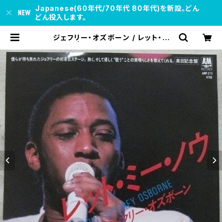
Japanese(60年代/70年代 80年代)を新設。どん
どん投入します。
ジェフリー・オズボーン / レット・ミ
ー・ノウ | soul respect records