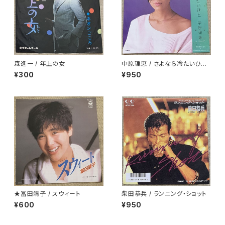
森進一 / 年上の女
中原理恵 / さよなら冷たいひと
プロモ
¥300
¥950
★冨田靖子 / スウィート
柴田恭兵 / ランニング・ショット
¥600
¥950