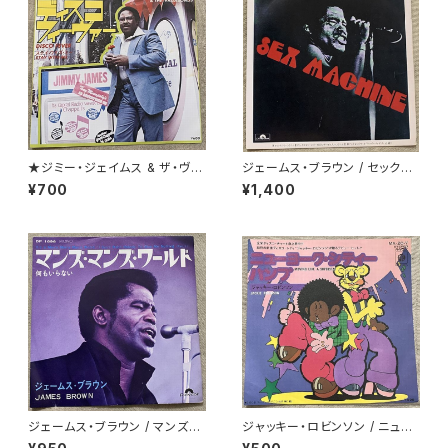
★ジミー・ジェイムス & ザ・ヴァ
ジェームス・ブラウン / セックス・
ガボンズ / ディスコ・フィーヴァ
マシーン
¥700
¥1,400
ー
ジェームス・ブラウン / マンズ・
ジャッキー・ロビンソン / ニュー
マンズ・ワールド
ヨーク・シティー・バンプ