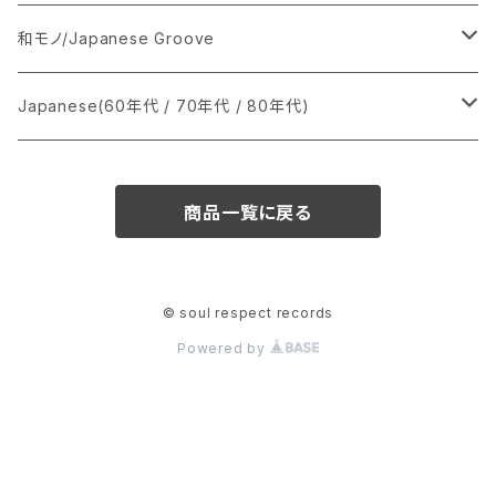
あ行
LP
シングル盤
和モノ/Japanese Groove
か行
A
CD
12インチ・シングル
シングル盤
Japanese(60年代 / 70年代 / 80年代)
さ行
B
8cmCDシングル
A
あ行
LP
LP
シングル盤
商品一覧に戻る
た行
C
B
か行
A
あ行
CD
な行
D
C
さ行
B
か行
A
© soul respect records
Powered by
は行
E
D
た行
C
さ行
B
ま行
F
E
な行
D
た行
C
や行
G
F
は行
E
な行
D