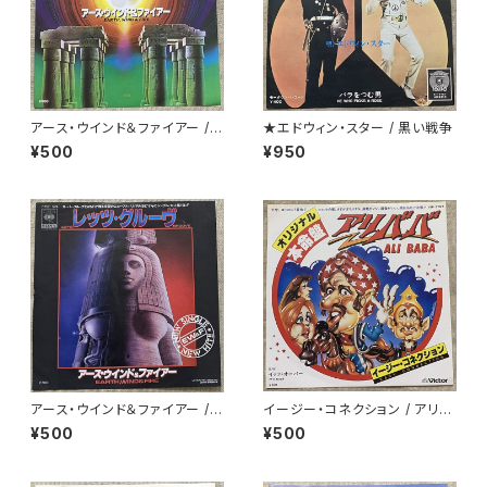
アース・ウインド＆ファイアー /
★エドウィン・スター / 黒い戦争
スター
¥500
¥950
アース・ウインド＆ファイアー /
イージー・コネクション / アリバ
レッツ・グルーヴ
バ
¥500
¥500