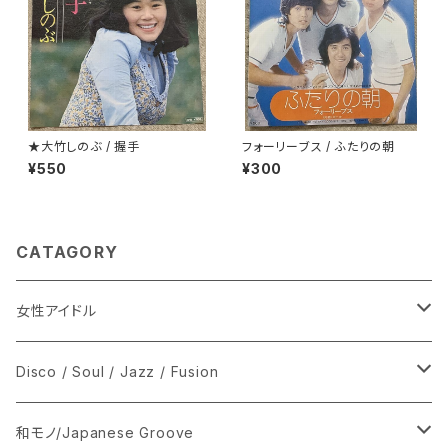
★大竹しのぶ / 握手
フォーリーブス / ふたりの朝
¥550
¥300
CATAGORY
女性アイドル
シングル盤
Disco / Soul / Jazz / Fusion
あ行
LP
シングル盤
和モノ/Japanese Groove