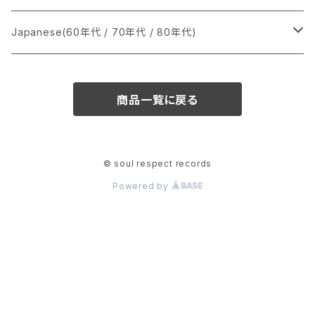
か行
A
CD
12インチ・シングル
シングル盤
Japanese(60年代 / 70年代 / 80年代)
さ行
B
8cmCDシングル
A
あ行
LP
LP
シングル盤
商品一覧に戻る
た行
C
B
か行
A
あ行
CD
な行
D
C
さ行
B
か行
A
© soul respect records
Powered by
は行
E
D
た行
C
さ行
B
ま行
F
E
な行
D
た行
C
や行
G
F
は行
E
な行
D
ら行
H
G
ま行