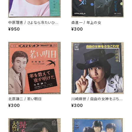
中原理恵 / さよなら冷たいひと
森進一 / 年上の女
プロモ
¥950
¥300
北原謙二 / 若い明日
川崎麻世 / 自由の女神をぶちこ
わせ
¥300
¥300