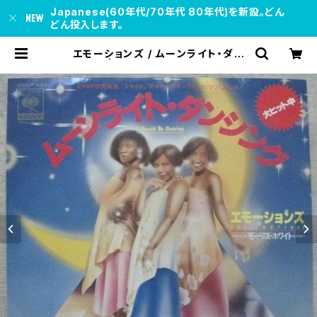
Japanese(60年代/70年代 80年代)を新設。どん
どん投入します。
エモーションズ / ムーンライト・ダン
シング | soul respect records