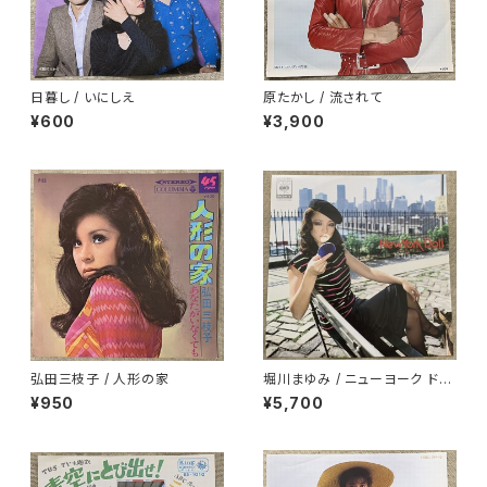
日暮し / いにしえ
原たかし / 流されて
¥600
¥3,900
弘田三枝子 / 人形の家
堀川まゆみ / ニューヨーク ドー
ル
¥950
¥5,700