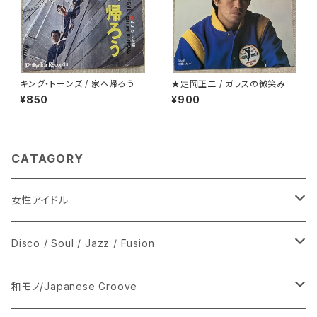
キング・トーンズ / 家へ帰ろう
★定岡正二 / ガラスの微笑み
¥850
¥900
CATAGORY
女性アイドル
シングル盤
Disco / Soul / Jazz / Fusion
あ行
LP
シングル盤
和モノ/Japanese Groove