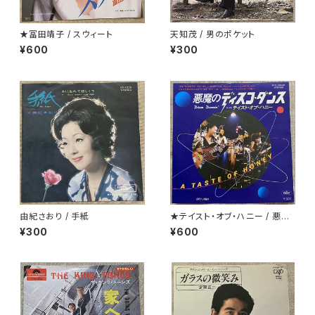
★冨田靖子 / スウィート
天知茂 / 男のポケット
¥600
¥300
由紀さおり / 手紙
★テイスト・オブ・ハニー / 悪魔
のディスコ・ダンス
¥300
¥600