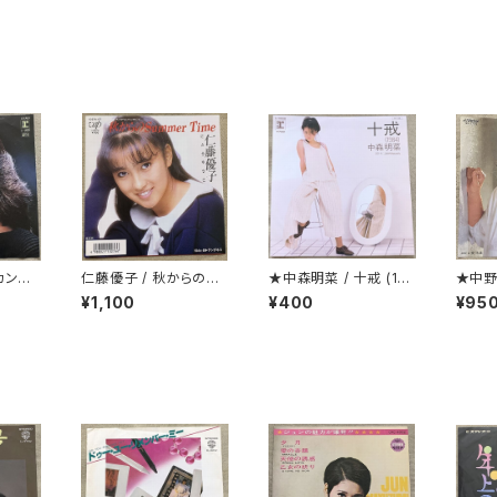
カンド・
仁藤優子 / 秋からのSu
★中森明菜 / 十戒 (19
★中野
mmer Time
84)
¥1,100
¥400
¥95