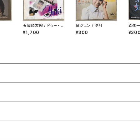
★岡崎友紀 / ドゥー・ユ
黛ジュン / 夕月
森進一
ー・リメンバー・ミー
¥1,700
¥300
¥30