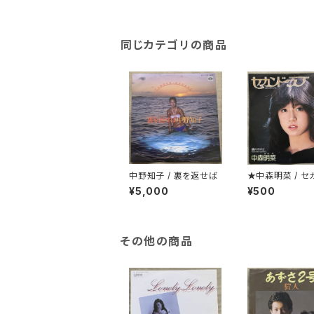
同じカテゴリの商品
中野知子 / 裏を返せば
★中森明菜 / セ
ラブ
¥5,000
¥500
その他の商品