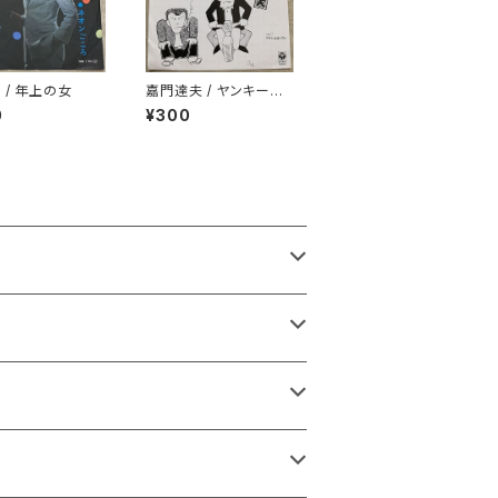
 / 年上の女
嘉門達夫 / ヤンキーの
兄ちゃんのうた
0
¥300