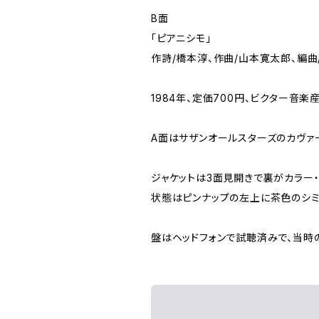
B面
「ピアニシモ」
作詩/橋本淳、作曲/山本寛太郎、編曲
1984年、定価700円、ビクター音楽産
A面はサザンオールスターズのカヴァ
ジャケットは3面見開きで裏がカラー
状態はピンナップの左上に茶色のシ
盤はヘッドフォンで試聴済みで、当時