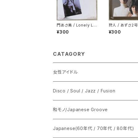
門あさ美 / Lonely Lo
狩人 / あずさ2号
nely Honey
¥300
¥300
CATAGORY
女性アイドル
シングル盤
Disco / Soul / Jazz / Fusion
あ行
LP
シングル盤
和モノ/Japanese Groove
か行
A
CD
12インチ・シングル
シングル盤
Japanese(60年代 / 70年代 / 80年代)