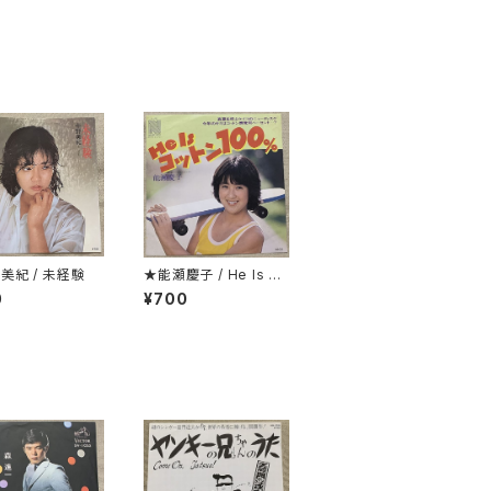
美紀 / 未経験
★能瀬慶子 / He Is コ
ットン100％
0
¥700