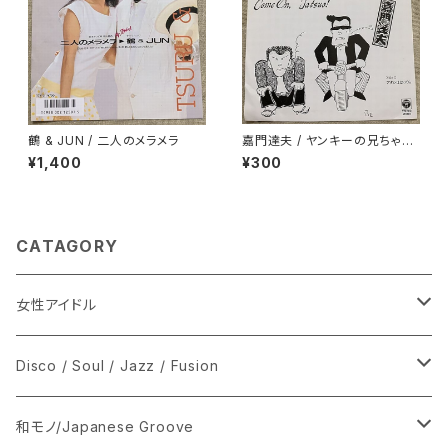
鶴 & JUN / 二人のメラメラ
嘉門達夫 / ヤンキーの兄ちゃん
のうた
¥1,400
¥300
CATAGORY
女性アイドル
シングル盤
Disco / Soul / Jazz / Fusion
あ行
LP
シングル盤
和モノ/Japanese Groove