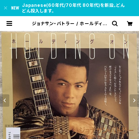
Japanese(60年代/70年代 80年代)を新設。どん
どん投入します。
ジョナサン・バトラー / ホールディン
グ・オン | soul respect records