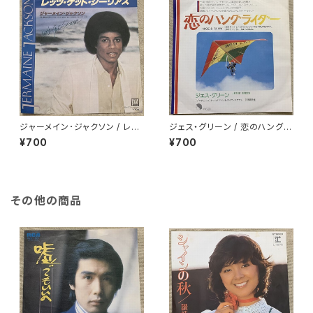
ジャーメイン･ジャクソン / レッ
ジェス・グリーン / 恋のハングラ
ツ･ゲット・シーリアス
イダー
¥700
¥700
その他の商品