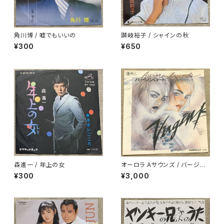
角川博 / 嘘でもいいの
讃岐裕子 / シャインの秋
¥300
¥650
森進一 / 年上の女
オーロラ Aサウンズ / バージン
ロード
¥300
¥3,000