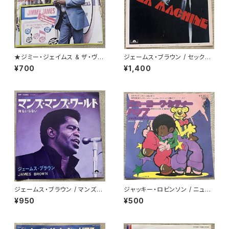
★ジミー・ジェイムス & ザ・ヴァ
ジェームス・ブラウン / セックス・
ガボンズ / ディスコ・フィーヴァ
マシーン
¥700
¥1,400
ー
ジェームス・ブラウン / マンズ・
ジャッキー・ロビンソン / ニュー
マンズ・ワールド
ヨーク・シティー・バンプ
¥950
¥500