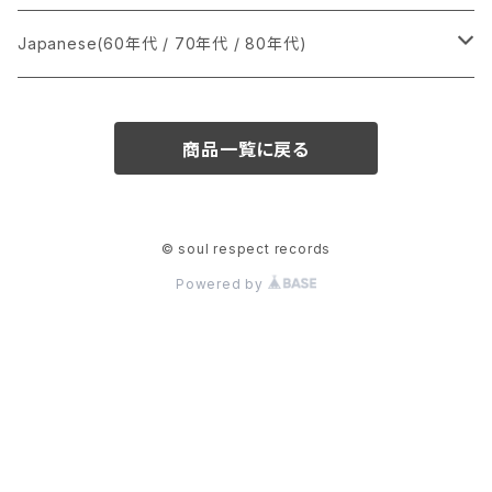
か行
A
CD
12インチ・シングル
シングル盤
Japanese(60年代 / 70年代 / 80年代)
さ行
B
8cmCDシングル
A
あ行
LP
LP
シングル盤
商品一覧に戻る
た行
C
B
か行
A
あ行
CD
な行
D
C
さ行
B
か行
A
© soul respect records
Powered by
は行
E
D
た行
C
さ行
B
ま行
F
E
な行
D
た行
C
や行
G
F
は行
E
な行
D
ら行
H
G
ま行
F
は行
E